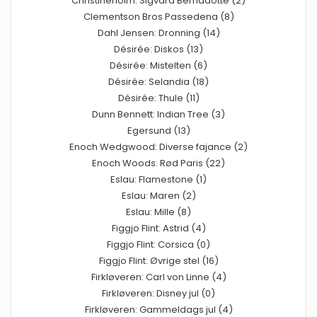
Christineholm: Sigvard Bernadotte (2)
Clementson Bros Passedena (8)
Dahl Jensen: Dronning (14)
Désirée: Diskos (13)
Désirée: Mistelten (6)
Désirée: Selandia (18)
Désirée: Thule (11)
Dunn Bennett: Indian Tree (3)
Egersund (13)
Enoch Wedgwood: Diverse fajance (2)
Enoch Woods: Rød Paris (22)
Eslau: Flamestone (1)
Eslau: Maren (2)
Eslau: Mille (8)
Figgjo Flint: Astrid (4)
Figgjo Flint: Corsica (0)
Figgjo Flint: Øvrige stel (16)
Firkløveren: Carl von Linne (4)
Firkløveren: Disney jul (0)
Firkløveren: Gammeldags jul (4)