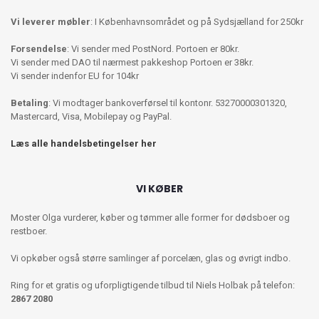
Vi leverer møbler
: I Københavnsområdet og på Sydsjælland for 250kr
Forsendelse
: Vi sender med PostNord. Portoen er 80kr.
Vi sender med DAO til nærmest pakkeshop Portoen er 38kr.
Vi sender indenfor EU for 104kr
Betaling
: Vi modtager bankoverførsel til kontonr. 53270000301320,
Mastercard, Visa, Mobilepay og PayPal.
Læs alle handelsbetingelser her
VI KØBER
Moster Olga vurderer, køber og tømmer alle former for dødsboer og
restboer.
Vi opkøber også større samlinger af porcelæn, glas og øvrigt indbo.
Ring for et gratis og uforpligtigende tilbud til Niels Holbak på telefon:
2867 2080