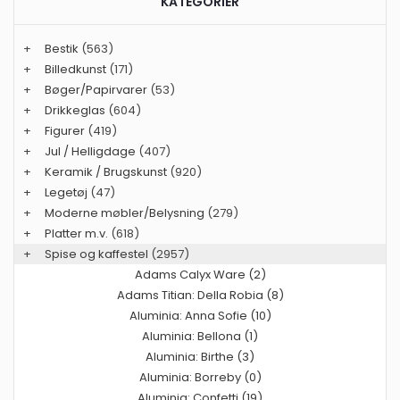
KATEGORIER
+
Bestik
(563)
+
Billedkunst
(171)
+
Bøger/Papirvarer
(53)
+
Drikkeglas
(604)
+
Figurer
(419)
+
Jul / Helligdage
(407)
+
Keramik / Brugskunst
(920)
+
Legetøj
(47)
+
Moderne møbler/Belysning
(279)
+
Platter m.v.
(618)
+
Spise og kaffestel
(2957)
Adams Calyx Ware (2)
Adams Titian: Della Robia (8)
Aluminia: Anna Sofie (10)
Aluminia: Bellona (1)
Aluminia: Birthe (3)
Aluminia: Borreby (0)
Aluminia: Confetti (19)