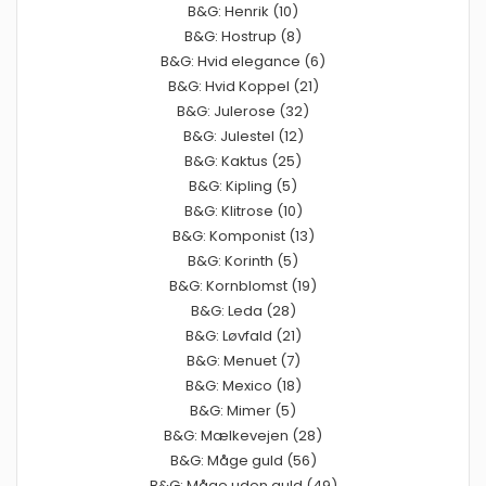
B&G: Henrik (10)
B&G: Hostrup (8)
B&G: Hvid elegance (6)
B&G: Hvid Koppel (21)
B&G: Julerose (32)
B&G: Julestel (12)
B&G: Kaktus (25)
B&G: Kipling (5)
B&G: Klitrose (10)
B&G: Komponist (13)
B&G: Korinth (5)
B&G: Kornblomst (19)
B&G: Leda (28)
B&G: Løvfald (21)
B&G: Menuet (7)
B&G: Mexico (18)
B&G: Mimer (5)
B&G: Mælkevejen (28)
B&G: Måge guld (56)
B&G: Måge uden guld (49)