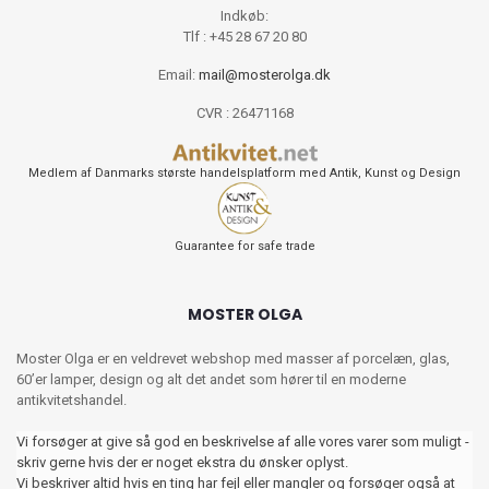
Indkøb:
Tlf : +45 28 67 20 80
Email:
mail@mosterolga.dk
CVR : 26471168
Medlem af Danmarks største handelsplatform med Antik, Kunst og Design
Guarantee for safe trade
MOSTER OLGA
Moster Olga er en veldrevet webshop med masser af porcelæn, glas,
60’er lamper, design og alt det andet som hører til en moderne
antikvitetshandel.
Vi forsøger at give så god en beskrivelse af alle vores varer som muligt -
skriv gerne hvis der er noget ekstra du ønsker oplyst.
Vi beskriver altid hvis en ting har fejl eller mangler og forsøger også at