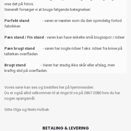
vise det på fotos.
Generelt forsøger vi at bruge følgende betegnelser:
Perfekt stand
- varen er næsten som da den oprindelig forlod
fabrikken
Pæn stand / Fin stand
- varen kan have enkelte små brugsspor / ridser
Pæn brugt stand
- varen har nogle ridser f.eks. ridser fra knive på
tallerken overfladen
Brugt stand
- Varen har stadig ikke skår eller afslag, men
kraftig slid på overfladen.
Vores varer kan ses og bestilles her på hjemmesiden.
Du er også altid velkommen til at ringe til os på 2867 2080 hvis du har
nogen spørgsmål.
Gitte Olga og Niels Holbak
BETALING & LEVERING