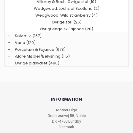
Villeroy & Boch: Øvrige stel (10)
Wedgwood: Lochs of Scotland (2)
Wedgwood: Wild strawberry (4)
Øvrige stel (26)
Øvrigt engelsk Fajance (20)
+
Sølv m.v.
(167)
+
Varia
(120)
+
Porcelæn & Fajance
(673)
+
Ældre Møbler/Belysning
(115)
+
Øvrige glasvarer
(490)
INFORMATION
Moster Olga
Grumløsevej 58, Neble
DK -4750 Lundby
Danmark