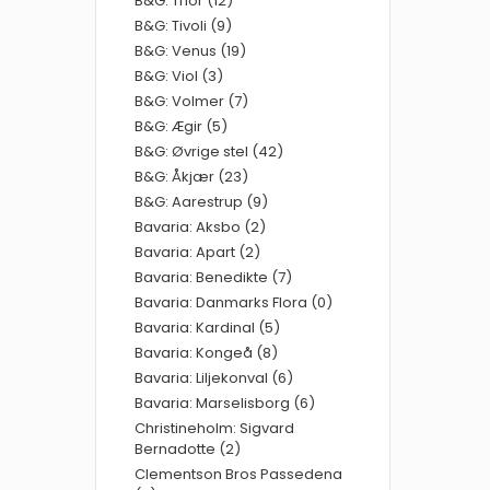
B&G: Thor (12)
B&G: Tivoli (9)
B&G: Venus (19)
B&G: Viol (3)
B&G: Volmer (7)
B&G: Ægir (5)
B&G: Øvrige stel (42)
B&G: Åkjær (23)
B&G: Aarestrup (9)
Bavaria: Aksbo (2)
Bavaria: Apart (2)
Bavaria: Benedikte (7)
Bavaria: Danmarks Flora (0)
Bavaria: Kardinal (5)
Bavaria: Kongeå (8)
Bavaria: Liljekonval (6)
Bavaria: Marselisborg (6)
Christineholm: Sigvard
Bernadotte (2)
Clementson Bros Passedena