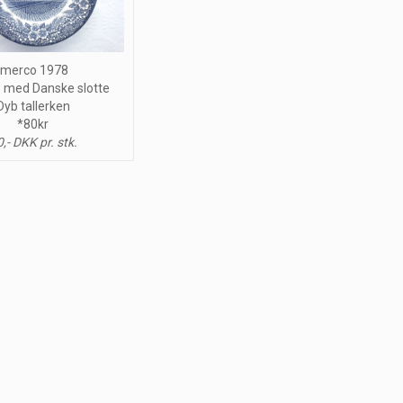
Imerco 1978
 med Danske slotte
Dyb tallerken
*80kr
,- DKK pr. stk.