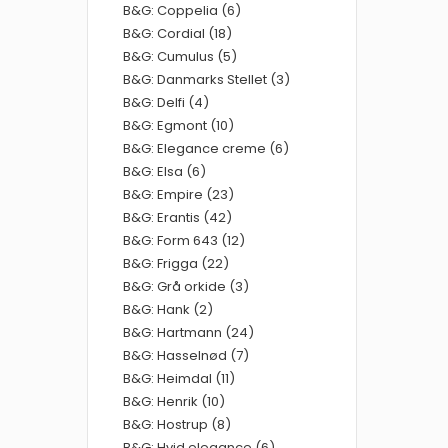
B&G: Coppelia (6)
B&G: Cordial (18)
B&G: Cumulus (5)
B&G: Danmarks Stellet (3)
B&G: Delfi (4)
B&G: Egmont (10)
B&G: Elegance creme (6)
B&G: Elsa (6)
B&G: Empire (23)
B&G: Erantis (42)
B&G: Form 643 (12)
B&G: Frigga (22)
B&G: Grå orkide (3)
B&G: Hank (2)
B&G: Hartmann (24)
B&G: Hasselnød (7)
B&G: Heimdal (11)
B&G: Henrik (10)
B&G: Hostrup (8)
B&G: Hvid elegance (6)