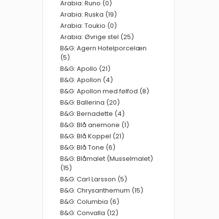
Arabia: Runo (0)
Arabia: Ruska (19)
Arabia: Toukio (0)
Arabia: Øvrige stel (25)
B&G: Agern Hotelporcelæn
(5)
B&G: Apollo (21)
B&G: Apollon (4)
B&G: Apollon med følfod (8)
B&G: Ballerina (20)
B&G: Bernadette (4)
B&G: Blå anemone (1)
B&G: Blå Koppel (21)
B&G: Blå Tone (6)
B&G: Blåmalet (Musselmalet)
(15)
B&G: Carl Larsson (5)
B&G: Chrysanthemum (15)
B&G: Columbia (6)
B&G: Convalla (12)