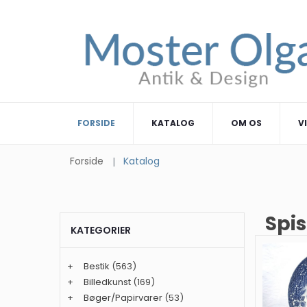
FORSIDE
KATALOG
OM OS
V
Forside
Katalog
Spis
KATEGORIER
+
Bestik
(563)
+
Billedkunst
(169)
+
Bøger/Papirvarer
(53)