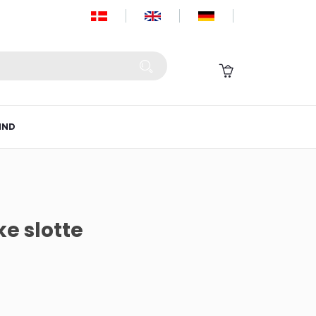
IND
ke slotte