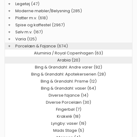
+
Legetøj
(47)
+
Moderne møbler/Belysning
(285)
+
Platter m.v.
(618)
+
Spise og kaffestel
(2967)
+
Sølv m.v.
(167)
+
Varia
(125)
+
Porcelæn & Fajance
(674)
Aluminia / Royal Copenhagen (63)
Arabia (20)
Bing & Grøndahl: Andre varer (92)
Bing & Grøndahl: Apotekerserien (28)
Bing & Grøndahl: Prisme (12)
Bing & Grøndahl: vaser (64)
Diverse fajance (14)
Diverse Porcelæn (30)
Fingerbøl (7)
Krakelé (18)
Lyngby: vaser (19)
Mads Stage (5)