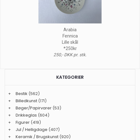
Arabia
Fennica
Lille skål
*250kr
250,- DKK pr. stk.
KATEGORIER
+
Bestik
(562)
+
Billedkunst
(171)
+
Bøger/Papirvarer
(53)
+
Drikkeglas
(604)
+
Figurer
(419)
+
Jul / Helligdage
(407)
+
Keramik / Brugskunst
(920)