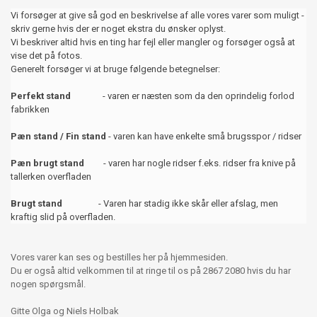
Vi forsøger at give så god en beskrivelse af alle vores varer som muligt -
skriv gerne hvis der er noget ekstra du ønsker oplyst.
Vi beskriver altid hvis en ting har fejl eller mangler og forsøger også at
vise det på fotos.
Generelt forsøger vi at bruge følgende betegnelser:
Perfekt stand
- varen er næsten som da den oprindelig forlod
fabrikken
Pæn stand / Fin stand
- varen kan have enkelte små brugsspor / ridser
Pæn brugt stand
- varen har nogle ridser f.eks. ridser fra knive på
tallerken overfladen
Brugt stand
- Varen har stadig ikke skår eller afslag, men
kraftig slid på overfladen.
Vores varer kan ses og bestilles her på hjemmesiden.
Du er også altid velkommen til at ringe til os på 2867 2080 hvis du har
nogen spørgsmål.
Gitte Olga og Niels Holbak