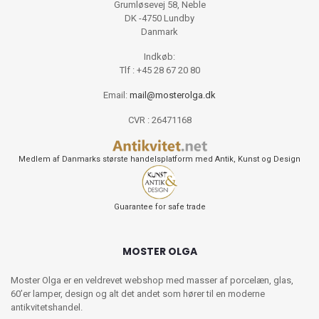
Grumløsevej 58, Neble
DK -4750 Lundby
Danmark
Indkøb:
Tlf : +45 28 67 20 80
Email:
mail@mosterolga.dk
CVR : 26471168
Medlem af Danmarks største handelsplatform med Antik, Kunst og Design
Guarantee for safe trade
MOSTER OLGA
Moster Olga er en veldrevet webshop med masser af porcelæn, glas,
60’er lamper, design og alt det andet som hører til en moderne
antikvitetshandel.