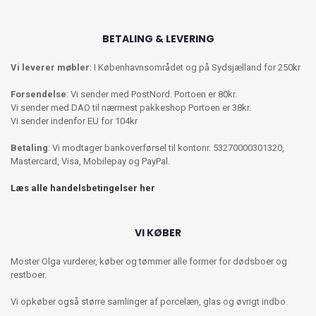
BETALING & LEVERING
Vi leverer møbler
: I Københavnsområdet og på Sydsjælland for 250kr
Forsendelse
: Vi sender med PostNord. Portoen er 80kr.
Vi sender med DAO til nærmest pakkeshop Portoen er 38kr.
Vi sender indenfor EU for 104kr
Betaling
: Vi modtager bankoverførsel til kontonr. 53270000301320,
Mastercard, Visa, Mobilepay og PayPal.
Læs alle handelsbetingelser her
VI KØBER
Moster Olga vurderer, køber og tømmer alle former for dødsboer og
restboer.
Vi opkøber også større samlinger af porcelæn, glas og øvrigt indbo.