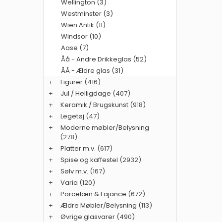
Wellington (3)
Westminster (3)
Wien Antik (11)
Windsor (10)
Aase (7)
Åå - Andre Drikkeglas (52)
ÅÅ - Ældre glas (31)
+
Figurer
(416)
+
Jul / Helligdage
(407)
+
Keramik / Brugskunst
(918)
+
Legetøj
(47)
+
Moderne møbler/Belysning
(278)
+
Platter m.v.
(617)
+
Spise og kaffestel
(2932)
+
Sølv m.v.
(167)
+
Varia
(120)
+
Porcelæn & Fajance
(672)
+
Ældre Møbler/Belysning
(113)
+
Øvrige glasvarer
(490)