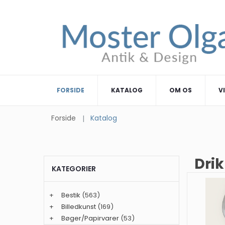
FORSIDE
KATALOG
OM OS
V
Forside
Katalog
Drik
KATEGORIER
+
Bestik
(563)
+
Billedkunst
(169)
+
Bøger/Papirvarer
(53)