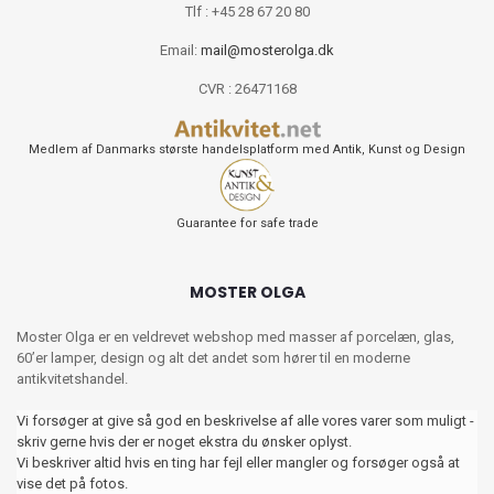
Tlf : +45 28 67 20 80
Email:
mail@mosterolga.dk
CVR : 26471168
Medlem af Danmarks største handelsplatform med Antik, Kunst og Design
Guarantee for safe trade
MOSTER OLGA
Moster Olga er en veldrevet webshop med masser af porcelæn, glas,
60’er lamper, design og alt det andet som hører til en moderne
antikvitetshandel.
Vi forsøger at give så god en beskrivelse af alle vores varer som muligt -
skriv gerne hvis der er noget ekstra du ønsker oplyst.
Vi beskriver altid hvis en ting har fejl eller mangler og forsøger også at
vise det på fotos.