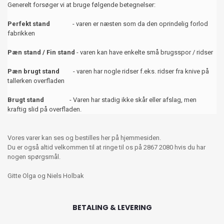
Generelt forsøger vi at bruge følgende betegnelser:
Perfekt stand
- varen er næsten som da den oprindelig forlod
fabrikken
Pæn stand / Fin stand
- varen kan have enkelte små brugsspor / ridser
Pæn brugt stand
- varen har nogle ridser f.eks. ridser fra knive på
tallerken overfladen
Brugt stand
- Varen har stadig ikke skår eller afslag, men
kraftig slid på overfladen.
Vores varer kan ses og bestilles her på hjemmesiden.
Du er også altid velkommen til at ringe til os på 2867 2080 hvis du har
nogen spørgsmål.
Gitte Olga og Niels Holbak
BETALING & LEVERING