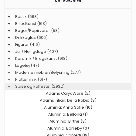
KATEGORIER
+
Bestik
(563)
+
Billedkunst
(163)
+
Bøger/Papirvarer
(53)
+
Drikkeglas
(606)
+
Figurer
(416)
+
Jul / Helligdage
(407)
+
Keramik / Brugskunst
(918)
+
Legetøj
(47)
+
Moderne møbler/Belysning
(277)
+
Platter m.v.
(617)
+
Spise og kaffestel
(2932)
Adams Calyx Ware (2)
Adams Titian: Della Robia (8)
Aluminia: Anna Sofie (10)
Aluminia: Bellona (1)
Aluminia: Birthe (3)
Aluminia: Borreby (0)
Aluminia: Confetti (19)