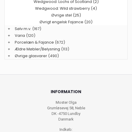
Wedgwood: Lochs of Scotland (2)
Wedgwood: Wild strawberry (4)
Øvrige stel (25)
Øvrigt engelsk Fajance (20)
+
Sølv m.v.
(167)
+
Varia
(120)
+
Porcelæn & Fajance
(672)
+
Ældre Møbler/Belysning
(113)
+
Øvrige glasvarer
(490)
INFORMATION
Moster Olga
Grumløsevej 58, Neble
DK -4750 Lundby
Danmark
Indkøb: