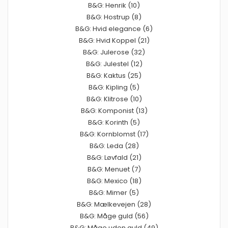
B&G: Henrik (10)
B&G: Hostrup (8)
B&G: Hvid elegance (6)
B&G: Hvid Koppel (21)
B&G: Julerose (32)
B&G: Julestel (12)
B&G: Kaktus (25)
B&G: Kipling (5)
B&G: Klitrose (10)
B&G: Komponist (13)
B&G: Korinth (5)
B&G: Kornblomst (17)
B&G: Leda (28)
B&G: Løvfald (21)
B&G: Menuet (7)
B&G: Mexico (18)
B&G: Mimer (5)
B&G: Mælkevejen (28)
B&G: Måge guld (56)
B&G: Måge uden guld (49)