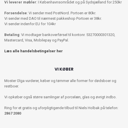
Vi leverer møbler
: I Københavnsområdet og på Sydsjælland for 250kr
Forsendelse
: Vi sender med PostNord. Portoen er 80kr.
Vi sender med DAO til nærmest pakkeshop Portoen er 38kr.
Vi sender indenfor EU for 104kr
Betaling
: Vi modtager bankoverførsel til kontonr. 53270000301320,
Mastercard, Visa, Mobilepay og PayPal.
Læs alle handelsbetingelser her
VI KØBER
Moster Olga vurderer, køber og tømmer alle former for dødsboer og
restboer.
Vi opkøber også større samlinger af porcelæn, glas og øvrigt indbo.
Ring for et gratis og uforpligtigende tilbud til Niels Holbak på telefon:
2867 2080