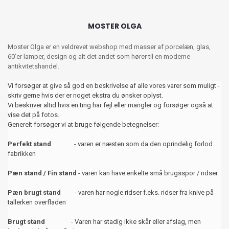
MOSTER OLGA
Moster Olga er en veldrevet webshop med masser af porcelæn, glas,
60’er lamper, design og alt det andet som hører til en moderne
antikvitetshandel.
Vi forsøger at give så god en beskrivelse af alle vores varer som muligt -
skriv gerne hvis der er noget ekstra du ønsker oplyst.
Vi beskriver altid hvis en ting har fejl eller mangler og forsøger også at
vise det på fotos.
Generelt forsøger vi at bruge følgende betegnelser:
Perfekt stand
- varen er næsten som da den oprindelig forlod
fabrikken
Pæn stand / Fin stand
- varen kan have enkelte små brugsspor / ridser
Pæn brugt stand
- varen har nogle ridser f.eks. ridser fra knive på
tallerken overfladen
Brugt stand
- Varen har stadig ikke skår eller afslag, men