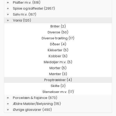
+
Platter m.v.
(618)
+
Spise og kaffestel
(2957)
+
Sølv m.v.
(167)
+
Varia
(120)
Briller (2)
Diverse (50)
Diverse træting (17)
Dåser (4)
Kikkerter (5)
Kobber (6)
Medaljer m.v. (5)
Morter (5)
Mønter (3)
Proptrækker (4)
Skilte (2)
Stenøkser m.v. (17)
+
Porcelæn & Fajance
(673)
+
Ældre Møbler/Belysning
(115)
+
Øvrige glasvarer
(490)