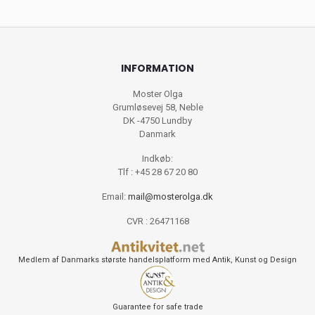
INFORMATION
Moster Olga
Grumløsevej 58, Neble
DK -4750 Lundby
Danmark
Indkøb:
Tlf : +45 28 67 20 80
Email:
mail@mosterolga.dk
CVR : 26471168
Medlem af Danmarks største handelsplatform med Antik, Kunst og Design
Guarantee for safe trade