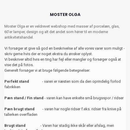
MOSTER OLGA
Moster Olga er en veldrevet webshop med masser af porcelæn, glas,
60’er lamper, design og alt det andet som hører til en moderne
antikvitetshandel.
Vi forsøger at give så god en beskrivelse af alle vores varer som muligt -
skriv gerne hvis der er noget ekstra du ønsker oplyst.
Vi beskriver altid hvis en ting har fejl eller mangler og forsøger også at
vise det på fotos.
Generelt forsøger vi at bruge følgende betegnelser:
Perfekt stand
- varen er næsten som da den oprindelig forlod
fabrikken
Pæn stand / Fin stand
- varen kan have enkelte små brugsspor / ridser
Pæn brugt stand
- varen har nogle ridser f.eks. ridser fra knive på
tallerken overfladen
Brugt stand
- Varen har stadig ikke skår eller afslag, men