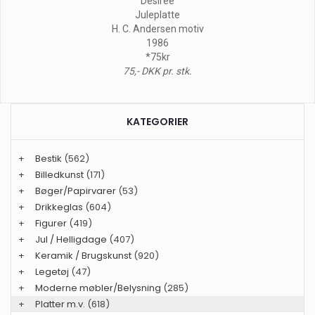
Désirée
Juleplatte
H. C. Andersen motiv
1986
*75kr
75,- DKK pr. stk.
KATEGORIER
+
Bestik
(562)
+
Billedkunst
(171)
+
Bøger/Papirvarer
(53)
+
Drikkeglas
(604)
+
Figurer
(419)
+
Jul / Helligdage
(407)
+
Keramik / Brugskunst
(920)
+
Legetøj
(47)
+
Moderne møbler/Belysning
(285)
+
Platter m.v.
(618)