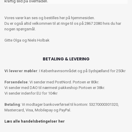
kraftig slid på overfladen.
Vores varer kan ses og bestilles her på hjemmesiden.
Du er også altid velkommen til at ringe til os på 2867 2080 hvis du har
nogen spørgsmål.
Gitte Olga og Niels Holbak
BETALING & LEVERING
Vi leverer møbler
: I Københavnsområdet og på Sydsjælland for 250kr
Forsendelse
: Vi sender med PostNord. Portoen er 80kr.
Vi sender med DAO til nærmest pakkeshop Portoen er 38kr.
Vi sender indenfor EU for 104kr
Betaling
: Vi modtager bankoverførsel til kontonr. 53270000301320,
Mastercard, Visa, Mobilepay og PayPal.
Læs alle handelsbetingelser her