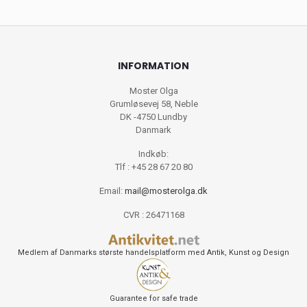
INFORMATION
Moster Olga
Grumløsevej 58, Neble
DK -4750 Lundby
Danmark
Indkøb:
Tlf : +45 28 67 20 80
Email:
mail@mosterolga.dk
CVR : 26471168
Medlem af Danmarks største handelsplatform med Antik, Kunst og Design
Guarantee for safe trade