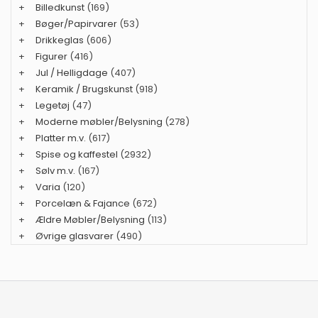
+
Billedkunst
(169)
+
Bøger/Papirvarer
(53)
+
Drikkeglas
(606)
+
Figurer
(416)
+
Jul / Helligdage
(407)
+
Keramik / Brugskunst
(918)
+
Legetøj
(47)
+
Moderne møbler/Belysning
(278)
+
Platter m.v.
(617)
+
Spise og kaffestel
(2932)
+
Sølv m.v.
(167)
+
Varia
(120)
+
Porcelæn & Fajance
(672)
+
Ældre Møbler/Belysning
(113)
+
Øvrige glasvarer
(490)