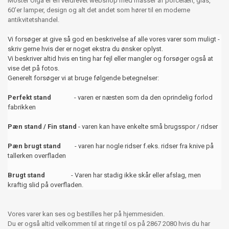
Moster Olga er en veldrevet webshop med masser af porcelæn, glas,
60’er lamper, design og alt det andet som hører til en moderne
antikvitetshandel.
Vi forsøger at give så god en beskrivelse af alle vores varer som muligt -
skriv gerne hvis der er noget ekstra du ønsker oplyst.
Vi beskriver altid hvis en ting har fejl eller mangler og forsøger også at
vise det på fotos.
Generelt forsøger vi at bruge følgende betegnelser:
Perfekt stand
- varen er næsten som da den oprindelig forlod
fabrikken
Pæn stand / Fin stand
- varen kan have enkelte små brugsspor / ridser
Pæn brugt stand
- varen har nogle ridser f.eks. ridser fra knive på
tallerken overfladen
Brugt stand
- Varen har stadig ikke skår eller afslag, men
kraftig slid på overfladen.
Vores varer kan ses og bestilles her på hjemmesiden.
Du er også altid velkommen til at ringe til os på 2867 2080 hvis du har