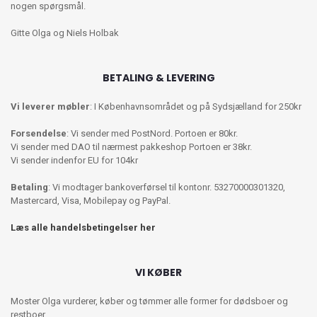
nogen spørgsmål.
Gitte Olga og Niels Holbak
BETALING & LEVERING
Vi leverer møbler
: I Københavnsområdet og på Sydsjælland for 250kr
Forsendelse
: Vi sender med PostNord. Portoen er 80kr.
Vi sender med DAO til nærmest pakkeshop Portoen er 38kr.
Vi sender indenfor EU for 104kr
Betaling
: Vi modtager bankoverførsel til kontonr. 53270000301320,
Mastercard, Visa, Mobilepay og PayPal.
Læs alle handelsbetingelser her
VI KØBER
Moster Olga vurderer, køber og tømmer alle former for dødsboer og
restboer.