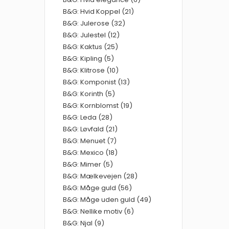
B&G: Hvid Koppel (21)
B&G: Julerose (32)
B&G: Julestel (12)
B&G: Kaktus (25)
B&G: Kipling (5)
B&G: Klitrose (10)
B&G: Komponist (13)
B&G: Korinth (5)
B&G: Kornblomst (19)
B&G: Leda (28)
B&G: Løvfald (21)
B&G: Menuet (7)
B&G: Mexico (18)
B&G: Mimer (5)
B&G: Mælkevejen (28)
B&G: Måge guld (56)
B&G: Måge uden guld (49)
B&G: Nellike motiv (6)
B&G: Njal (9)