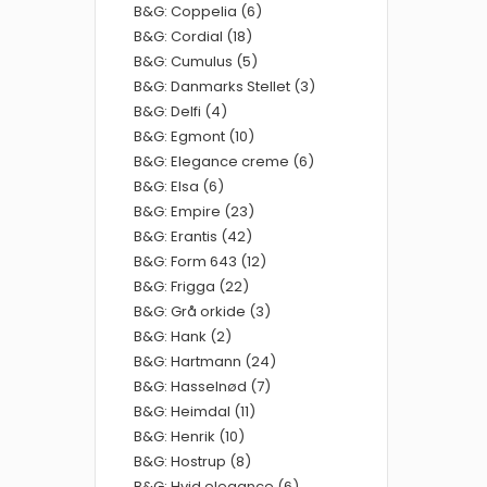
B&G: Coppelia (6)
B&G: Cordial (18)
B&G: Cumulus (5)
B&G: Danmarks Stellet (3)
B&G: Delfi (4)
B&G: Egmont (10)
B&G: Elegance creme (6)
B&G: Elsa (6)
B&G: Empire (23)
B&G: Erantis (42)
B&G: Form 643 (12)
B&G: Frigga (22)
B&G: Grå orkide (3)
B&G: Hank (2)
B&G: Hartmann (24)
B&G: Hasselnød (7)
B&G: Heimdal (11)
B&G: Henrik (10)
B&G: Hostrup (8)
B&G: Hvid elegance (6)