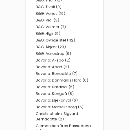
B&G: Thor (12)
B&G: Tivoli (9)
B&G: Venus (19)
B&G: Viol (3)
B&G: Volmer (7)
B&G: Ægir (5)
B&G: Øvrige stel (42)
B&G: Åkjær (23)
B&G: Aarestrup (9)
Bavaria: Aksbo (2)
Bavaria: Apart (2)
Bavaria: Benedikte (7)
Bavaria: Danmarks Flora (0)
Bavaria: Kardinal (5)
Bavaria: Kongeå (8)
Bavaria: Liljekonval (6)
Bavaria: Marselisborg (6)
Christineholm: Sigvard
Bernadotte (2)
Clementson Bros Passedena