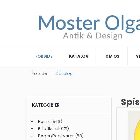
FORSIDE
KATALOG
OM OS
V
Forside
Katalog
Spis
KATEGORIER
+
Bestik
(563)
+
Billedkunst
(171)
+
Bøger/Papirvarer
(53)