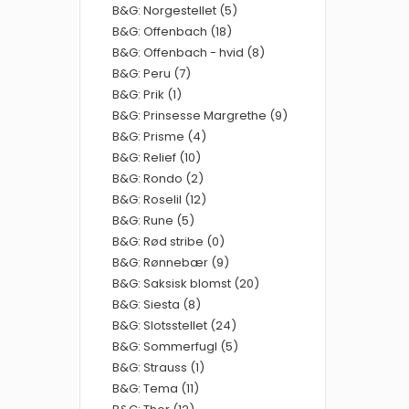
B&G: Norgestellet (5)
B&G: Offenbach (18)
B&G: Offenbach - hvid (8)
B&G: Peru (7)
B&G: Prik (1)
B&G: Prinsesse Margrethe (9)
B&G: Prisme (4)
B&G: Relief (10)
B&G: Rondo (2)
B&G: Roselil (12)
B&G: Rune (5)
B&G: Rød stribe (0)
B&G: Rønnebær (9)
B&G: Saksisk blomst (20)
B&G: Siesta (8)
B&G: Slotsstellet (24)
B&G: Sommerfugl (5)
B&G: Strauss (1)
B&G: Tema (11)