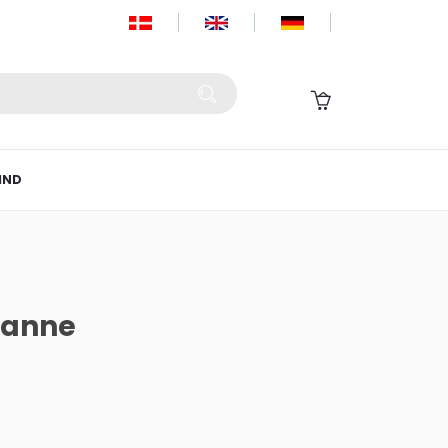
IND
usanne