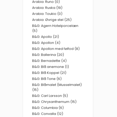
Arabia: Runo (0)
Arabia: Ruska (19)
Arabia: Toukio (0)
Arabia: Øvrige stel (25)
B&G: Agern Hotelporcelæn
(5)
B&G: Apollo (21)
B&G: Apollon (4)
B&G: Apollon med følfod (8)
B&G: Ballerina (20)
B&G: Bernadette (4)
B&G: Blå anemone (1)
B&G: Blå Koppel (21)
B&G: Blå Tone (6)
B&G: Blåmalet (Musselmalet)
(15)
B&G: Carl Larsson (5)
B&G: Chrysanthemum (15)
B&G: Columbia (6)
B&G: Convalla (12)