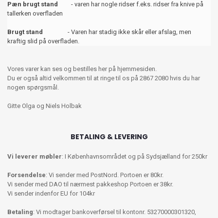
Pæn brugt stand
- varen har nogle ridser f.eks. ridser fra knive på
tallerken overfladen
Brugt stand
- Varen har stadig ikke skår eller afslag, men
kraftig slid på overfladen.
Vores varer kan ses og bestilles her på hjemmesiden.
Du er også altid velkommen til at ringe til os på 2867 2080 hvis du har
nogen spørgsmål.
Gitte Olga og Niels Holbak
BETALING & LEVERING
Vi leverer møbler
: I Københavnsområdet og på Sydsjælland for 250kr
Forsendelse
: Vi sender med PostNord. Portoen er 80kr.
Vi sender med DAO til nærmest pakkeshop Portoen er 38kr.
Vi sender indenfor EU for 104kr
Betaling
: Vi modtager bankoverførsel til kontonr. 53270000301320,