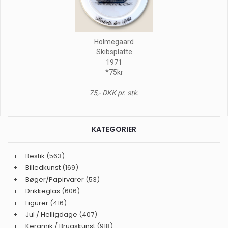
Holmegaard
Skibsplatte
1971
*75kr
75,- DKK pr. stk.
KATEGORIER
+
Bestik
(563)
+
Billedkunst
(169)
+
Bøger/Papirvarer
(53)
+
Drikkeglas
(606)
+
Figurer
(416)
+
Jul / Helligdage
(407)
+
Keramik / Brugskunst
(918)