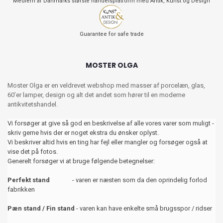
Medlem af Danmarks største handelsplatform med Antik, Kunst og Design
Guarantee for safe trade
MOSTER OLGA
Moster Olga er en veldrevet webshop med masser af porcelæn, glas,
60’er lamper, design og alt det andet som hører til en moderne
antikvitetshandel.
Vi forsøger at give så god en beskrivelse af alle vores varer som muligt -
skriv gerne hvis der er noget ekstra du ønsker oplyst.
Vi beskriver altid hvis en ting har fejl eller mangler og forsøger også at
vise det på fotos.
Generelt forsøger vi at bruge følgende betegnelser:
Perfekt stand
- varen er næsten som da den oprindelig forlod
fabrikken
Pæn stand / Fin stand
- varen kan have enkelte små brugsspor / ridser