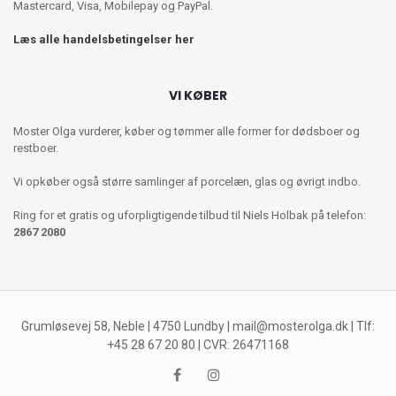
Mastercard, Visa, Mobilepay og PayPal.
Læs alle handelsbetingelser her
VI KØBER
Moster Olga vurderer, køber og tømmer alle former for dødsboer og
restboer.
Vi opkøber også større samlinger af porcelæn, glas og øvrigt indbo.
Ring for et gratis og uforpligtigende tilbud til Niels Holbak på telefon:
2867 2080
Grumløsevej 58, Neble | 4750 Lundby |
mail@mosterolga.dk
| Tlf:
+45 28 67 20 80 | CVR: 26471168