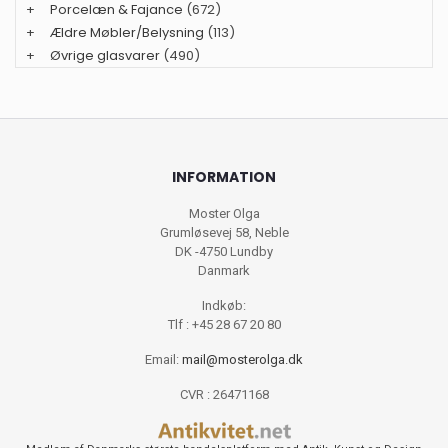
+
Porcelæn & Fajance
(672)
+
Ældre Møbler/Belysning
(113)
+
Øvrige glasvarer
(490)
INFORMATION
Moster Olga
Grumløsevej 58, Neble
DK -4750 Lundby
Danmark
Indkøb:
Tlf : +45 28 67 20 80
Email:
mail@mosterolga.dk
CVR : 26471168