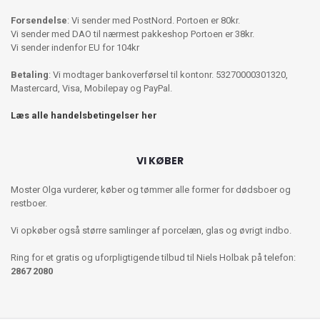
Forsendelse
: Vi sender med PostNord. Portoen er 80kr.
Vi sender med DAO til nærmest pakkeshop Portoen er 38kr.
Vi sender indenfor EU for 104kr
Betaling
: Vi modtager bankoverførsel til kontonr. 53270000301320,
Mastercard, Visa, Mobilepay og PayPal.
Læs alle handelsbetingelser her
VI KØBER
Moster Olga vurderer, køber og tømmer alle former for dødsboer og
restboer.
Vi opkøber også større samlinger af porcelæn, glas og øvrigt indbo.
Ring for et gratis og uforpligtigende tilbud til Niels Holbak på telefon:
2867 2080