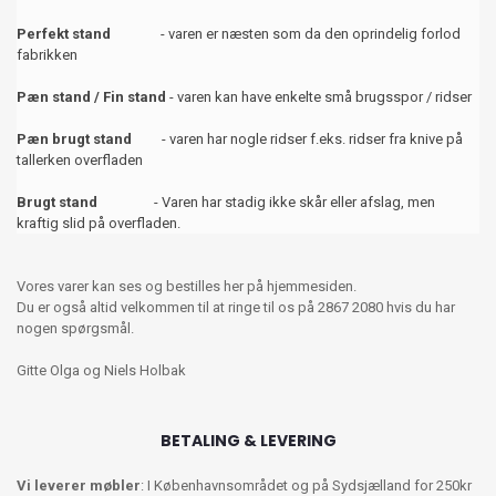
Perfekt stand
- varen er næsten som da den oprindelig forlod
fabrikken
Pæn stand / Fin stand
- varen kan have enkelte små brugsspor / ridser
Pæn brugt stand
- varen har nogle ridser f.eks. ridser fra knive på
tallerken overfladen
Brugt stand
- Varen har stadig ikke skår eller afslag, men
kraftig slid på overfladen.
Vores varer kan ses og bestilles her på hjemmesiden.
Du er også altid velkommen til at ringe til os på 2867 2080 hvis du har
nogen spørgsmål.
Gitte Olga og Niels Holbak
BETALING & LEVERING
Vi leverer møbler
: I Københavnsområdet og på Sydsjælland for 250kr