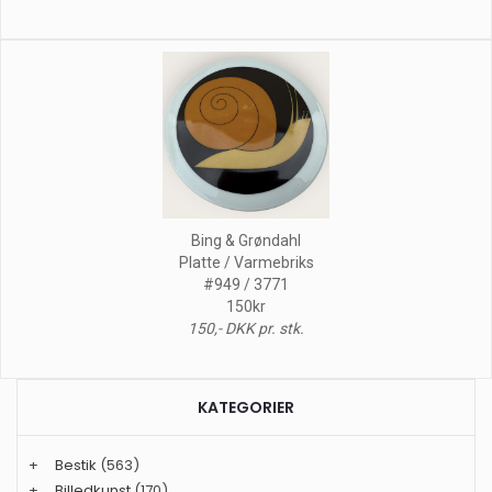
Bing & Grøndahl
Platte / Varmebriks
#949 / 3771
150kr
150,- DKK pr. stk.
KATEGORIER
+
Bestik
(563)
+
Billedkunst
(170)