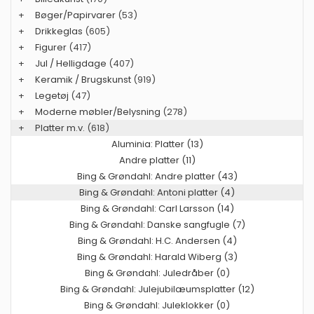
+
Bøger/Papirvarer
(53)
+
Drikkeglas
(605)
+
Figurer
(417)
+
Jul / Helligdage
(407)
+
Keramik / Brugskunst
(919)
+
Legetøj
(47)
+
Moderne møbler/Belysning
(278)
+
Platter m.v.
(618)
Aluminia: Platter (13)
Andre platter (11)
Bing & Grøndahl: Andre platter (43)
Bing & Grøndahl: Antoni platter (4)
Bing & Grøndahl: Carl Larsson (14)
Bing & Grøndahl: Danske sangfugle (7)
Bing & Grøndahl: H.C. Andersen (4)
Bing & Grøndahl: Harald Wiberg (3)
Bing & Grøndahl: Juledråber (0)
Bing & Grøndahl: Julejubilæumsplatter (12)
Bing & Grøndahl: Juleklokker (0)