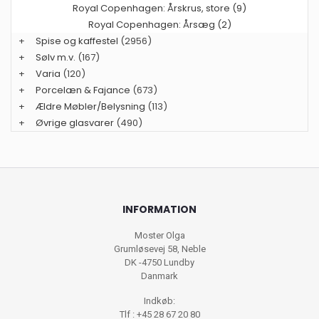
Royal Copenhagen: Årskrus, store (9)
Royal Copenhagen: Årsæg (2)
+
Spise og kaffestel
(2956)
+
Sølv m.v.
(167)
+
Varia
(120)
+
Porcelæn & Fajance
(673)
+
Ældre Møbler/Belysning
(113)
+
Øvrige glasvarer
(490)
INFORMATION
Moster Olga
Grumløsevej 58, Neble
DK -4750 Lundby
Danmark
Indkøb:
Tlf : +45 28 67 20 80