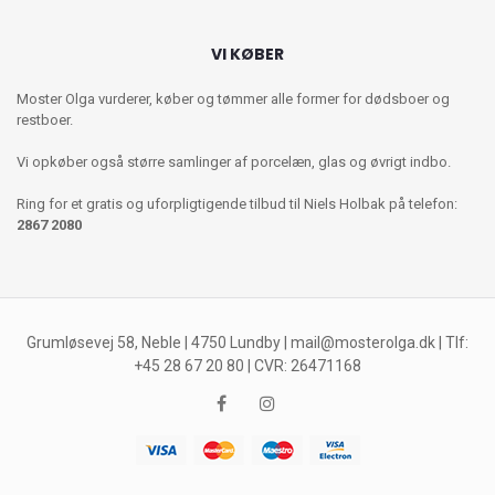
VI KØBER
Moster Olga vurderer, køber og tømmer alle former for dødsboer og
restboer.
Vi opkøber også større samlinger af porcelæn, glas og øvrigt indbo.
Ring for et gratis og uforpligtigende tilbud til Niels Holbak på telefon:
2867 2080
Grumløsevej 58, Neble | 4750 Lundby |
mail@mosterolga.dk
| Tlf:
+45 28 67 20 80 | CVR: 26471168