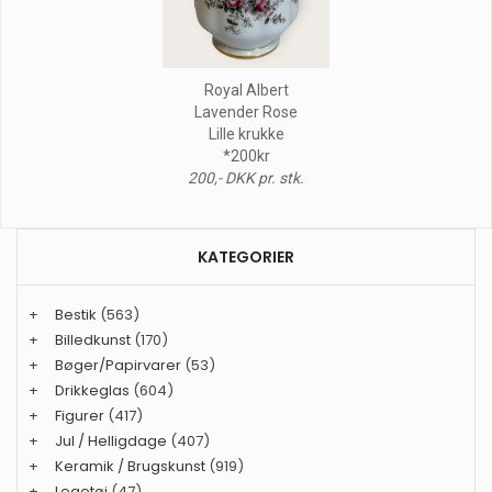
Royal Albert
Lavender Rose
Lille krukke
*200kr
200,- DKK pr. stk.
KATEGORIER
+
Bestik
(563)
+
Billedkunst
(170)
+
Bøger/Papirvarer
(53)
+
Drikkeglas
(604)
+
Figurer
(417)
+
Jul / Helligdage
(407)
+
Keramik / Brugskunst
(919)
+
Legetøj
(47)