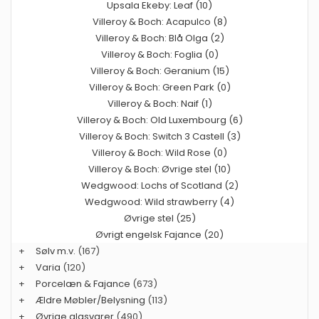
Upsala Ekeby: Leaf (10)
Villeroy & Boch: Acapulco (8)
Villeroy & Boch: Blå Olga (2)
Villeroy & Boch: Foglia (0)
Villeroy & Boch: Geranium (15)
Villeroy & Boch: Green Park (0)
Villeroy & Boch: Naif (1)
Villeroy & Boch: Old Luxembourg (6)
Villeroy & Boch: Switch 3 Castell (3)
Villeroy & Boch: Wild Rose (0)
Villeroy & Boch: Øvrige stel (10)
Wedgwood: Lochs of Scotland (2)
Wedgwood: Wild strawberry (4)
Øvrige stel (25)
Øvrigt engelsk Fajance (20)
+
Sølv m.v.
(167)
+
Varia
(120)
+
Porcelæn & Fajance
(673)
+
Ældre Møbler/Belysning
(113)
+
Øvrige glasvarer
(490)