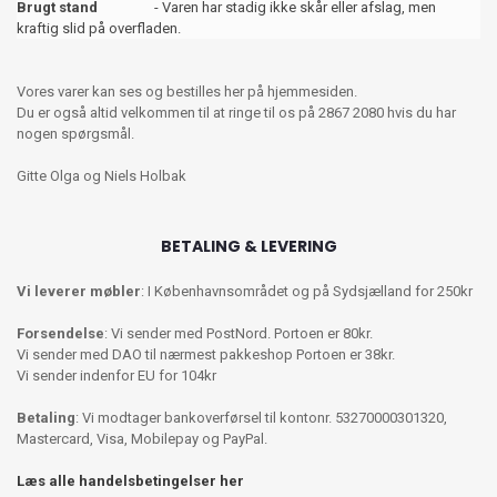
Brugt stand
- Varen har stadig ikke skår eller afslag, men
kraftig slid på overfladen.
Vores varer kan ses og bestilles her på hjemmesiden.
Du er også altid velkommen til at ringe til os på 2867 2080 hvis du har
nogen spørgsmål.
Gitte Olga og Niels Holbak
BETALING & LEVERING
Vi leverer møbler
: I Københavnsområdet og på Sydsjælland for 250kr
Forsendelse
: Vi sender med PostNord. Portoen er 80kr.
Vi sender med DAO til nærmest pakkeshop Portoen er 38kr.
Vi sender indenfor EU for 104kr
Betaling
: Vi modtager bankoverførsel til kontonr. 53270000301320,
Mastercard, Visa, Mobilepay og PayPal.
Læs alle handelsbetingelser her