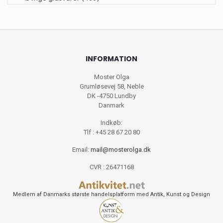
INFORMATION
Moster Olga
Grumløsevej 58, Neble
DK -4750 Lundby
Danmark
Indkøb:
Tlf : +45 28 67 20 80
Email:
mail@mosterolga.dk
CVR : 26471168
Medlem af Danmarks største handelsplatform med Antik, Kunst og Design