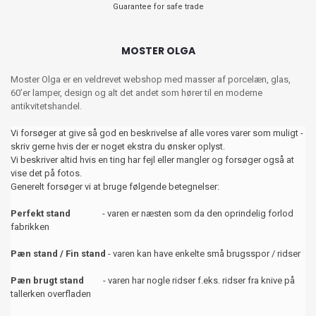
Guarantee for safe trade
MOSTER OLGA
Moster Olga er en veldrevet webshop med masser af porcelæn, glas,
60’er lamper, design og alt det andet som hører til en moderne
antikvitetshandel.
Vi forsøger at give så god en beskrivelse af alle vores varer som muligt -
skriv gerne hvis der er noget ekstra du ønsker oplyst.
Vi beskriver altid hvis en ting har fejl eller mangler og forsøger også at
vise det på fotos.
Generelt forsøger vi at bruge følgende betegnelser:
Perfekt stand
- varen er næsten som da den oprindelig forlod
fabrikken
Pæn stand / Fin stand
- varen kan have enkelte små brugsspor / ridser
Pæn brugt stand
- varen har nogle ridser f.eks. ridser fra knive på
tallerken overfladen