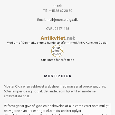
Indkøb:
Tlf : +45 28 67 20 80
Email:
mail@mosterolga.dk
CVR : 26471168
Medlem af Danmarks største handelsplatform med Antik, Kunst og Design
Guarantee for safe trade
MOSTER OLGA
Moster Olga er en veldrevet webshop med masser af porcelæn, glas,
60’er lamper, design og alt det andet som hører til en moderne
antikvitetshandel.
Vi forsøger at give så god en beskrivelse af alle vores varer som muligt -
skriv gerne hvis der er noget ekstra du ønsker oplyst.