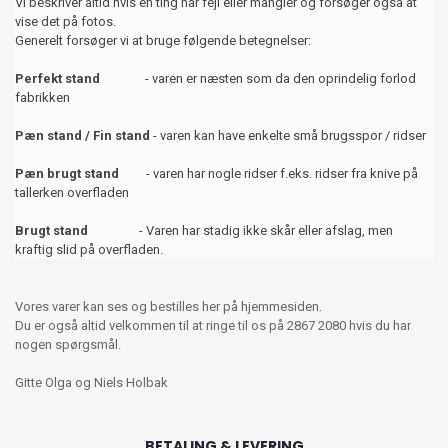
Vi beskriver altid hvis en ting har fejl eller mangler og forsøger også at
vise det på fotos.
Generelt forsøger vi at bruge følgende betegnelser:
Perfekt stand
- varen er næsten som da den oprindelig forlod
fabrikken
Pæn stand / Fin stand
- varen kan have enkelte små brugsspor / ridser
Pæn brugt stand
- varen har nogle ridser f.eks. ridser fra knive på
tallerken overfladen
Brugt stand
- Varen har stadig ikke skår eller afslag, men
kraftig slid på overfladen.
Vores varer kan ses og bestilles her på hjemmesiden.
Du er også altid velkommen til at ringe til os på 2867 2080 hvis du har
nogen spørgsmål.
Gitte Olga og Niels Holbak
BETALING & LEVERING