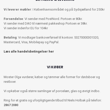
Vi leverer møbler
: I Københavnsområdet og på Sydsjælland for 250kr
Forsendelse
: Vi sender med PostNord. Portoen er 80kr.
Vi sender med DAO til nærmest pakkeshop Portoen er 38kr.
Vi sender indenfor EU for 104kr
Betaling
: Vi modtager bankoverførsel til kontonr. 53270000301320,
Mastercard, Visa, Mobilepay og PayPal.
Læs alle handelsbetingelser her
VI KØBER
Moster Olga vurderer, køber og tømmer alle former for dødsboer og
restboer.
Vi opkøber også større samlinger af porcelæn, glas og øvrigt indbo.
Ring for et gratis og uforpligtigende tilbud til Niels Holbak på telefon:
2867 2080