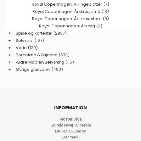
Royal Copenhagen: Vikingeplatter (7)
Royal Copenhagen: Årskrus, små (13)
Royal Copenhagen: Årskrus, store (9)
Royal Copenhagen: Årsæg (2)
+
Spise og kaffestel
(2957)
+
Sølv m.v.
(167)
+
Varia
(120)
+
Porcelæn & Fajance
(673)
+
Ældre Møbler/Belysning
(115)
+
Øvrige glasvarer
(490)
INFORMATION
Moster Olga
Grumløsevej 58, Neble
DK -4750 Lundby
Danmark