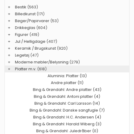
+
Bestik
(563)
+
Billedkunst
(171)
+
Bøger/Papirvarer
(53)
+
Drikkeglas
(604)
+
Figurer
(419)
+
Jul / Helligdage
(407)
+
Keramik / Brugskunst
(920)
+
Legetøj
(47)
+
Moderne møbler/Belysning
(279)
+
Platter m.v.
(618)
Aluminia: Platter (13)
Andre platter (11)
Bing & Grøndahl: Andre platter (43)
Bing & Grøndahl: Antoni platter (4)
Bing & Grøndahl: Carl Larsson (14)
Bing & Grøndahl: Danske sangfugle (7)
Bing & Grøndahl: H.C. Andersen (4)
Bing & Grøndahl: Harald Wiberg (3)
Bing & Grøndahl: Juledråber (0)