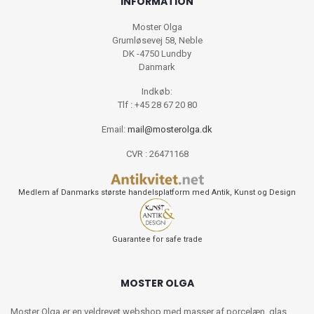
INFORMATION
Moster Olga
Grumløsevej 58, Neble
DK -4750 Lundby
Danmark
Indkøb:
Tlf : +45 28 67 20 80
Email:
mail@mosterolga.dk
CVR : 26471168
Medlem af Danmarks største handelsplatform med Antik, Kunst og Design
Guarantee for safe trade
MOSTER OLGA
Moster Olga er en veldrevet webshop med masser af porcelæn, glas,