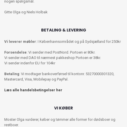
nogen spørgsmål.
Gitte Olga og Niels Holbak
BETALING & LEVERING
Vi leverer møbler
: I Københavnsområdet og på Sydsjælland for 250kr
Forsendelse
: Vi sender med PostNord. Portoen er 80kr.
Vi sender med DAO til nærmest pakkeshop Portoen er 38kr.
Vi sender indenfor EU for 104kr
Betaling
: Vi modtager bankoverførsel til kontonr. 53270000301320,
Mastercard, Visa, Mobilepay og PayPal.
Læs alle handelsbetingelser her
VI KØBER
Moster Olga vurderer, køber og tømmer alle former for dødsboer og
restboer.