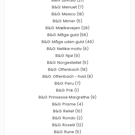
B&G: Løvfald (21)
B&G: Menuet (7)
B&G: Mexico (18)
B&G: Mimer (5)
B&G: Mælkevejen (28)
B&G: Måge guld (56)
B&G: Måge uden guld (49)
B&G: Nellike motiv (6)
B&G: Njal (9)
B&G: Norgestellet (5)
B&G: Offenbach (18)
B&G: Offenbach - hvid (8)
B&G: Peru (7)
B&G: Prik (1)
B&G: Prinsesse Margrethe (9)
B&G: Prisme (4)
B&G: Relief (10)
B&G: Rondo (2)
B&G: Roselil (12)
B&G: Rune (5)