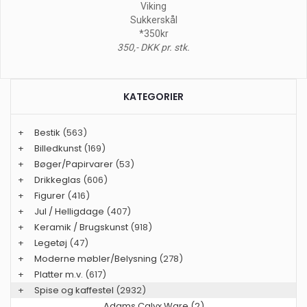
Viking
Sukkerskål
*350kr
350,- DKK pr. stk.
KATEGORIER
+
Bestik
(563)
+
Billedkunst
(169)
+
Bøger/Papirvarer
(53)
+
Drikkeglas
(606)
+
Figurer
(416)
+
Jul / Helligdage
(407)
+
Keramik / Brugskunst
(918)
+
Legetøj
(47)
+
Moderne møbler/Belysning
(278)
+
Platter m.v.
(617)
+
Spise og kaffestel
(2932)
Adams Calyx Ware (2)