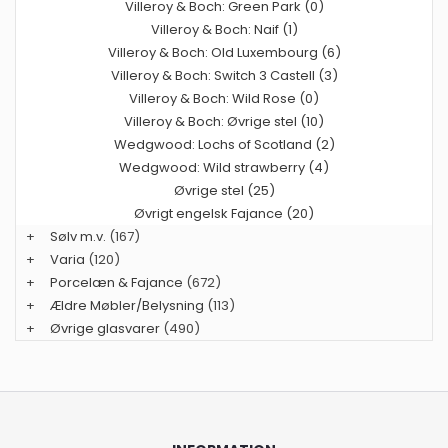
Villeroy & Boch: Green Park (0)
Villeroy & Boch: Naif (1)
Villeroy & Boch: Old Luxembourg (6)
Villeroy & Boch: Switch 3 Castell (3)
Villeroy & Boch: Wild Rose (0)
Villeroy & Boch: Øvrige stel (10)
Wedgwood: Lochs of Scotland (2)
Wedgwood: Wild strawberry (4)
Øvrige stel (25)
Øvrigt engelsk Fajance (20)
+
Sølv m.v.
(167)
+
Varia
(120)
+
Porcelæn & Fajance
(672)
+
Ældre Møbler/Belysning
(113)
+
Øvrige glasvarer
(490)