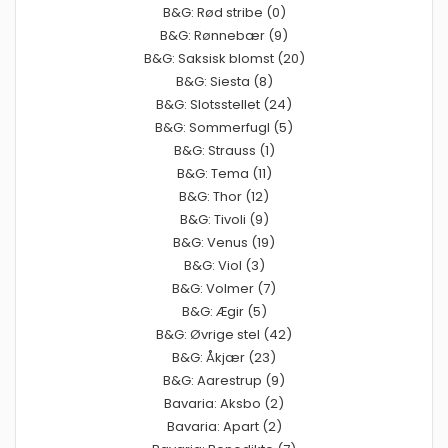
B&G: Rød stribe (0)
B&G: Rønnebær (9)
B&G: Saksisk blomst (20)
B&G: Siesta (8)
B&G: Slotsstellet (24)
B&G: Sommerfugl (5)
B&G: Strauss (1)
B&G: Tema (11)
B&G: Thor (12)
B&G: Tivoli (9)
B&G: Venus (19)
B&G: Viol (3)
B&G: Volmer (7)
B&G: Ægir (5)
B&G: Øvrige stel (42)
B&G: Åkjær (23)
B&G: Aarestrup (9)
Bavaria: Aksbo (2)
Bavaria: Apart (2)