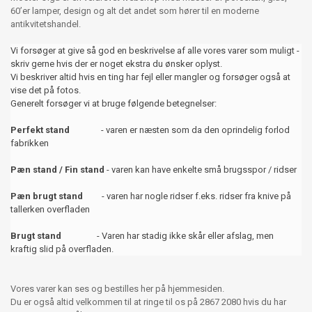
60’er lamper, design og alt det andet som hører til en moderne
antikvitetshandel.
Vi forsøger at give så god en beskrivelse af alle vores varer som muligt -
skriv gerne hvis der er noget ekstra du ønsker oplyst.
Vi beskriver altid hvis en ting har fejl eller mangler og forsøger også at
vise det på fotos.
Generelt forsøger vi at bruge følgende betegnelser:
Perfekt stand
- varen er næsten som da den oprindelig forlod
fabrikken
Pæn stand / Fin stand
- varen kan have enkelte små brugsspor / ridser
Pæn brugt stand
- varen har nogle ridser f.eks. ridser fra knive på
tallerken overfladen
Brugt stand
- Varen har stadig ikke skår eller afslag, men
kraftig slid på overfladen.
Vores varer kan ses og bestilles her på hjemmesiden.
Du er også altid velkommen til at ringe til os på 2867 2080 hvis du har