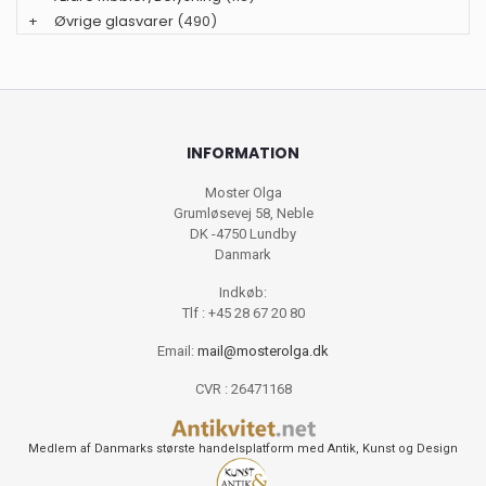
+
Øvrige glasvarer
(490)
INFORMATION
Moster Olga
Grumløsevej 58, Neble
DK -4750 Lundby
Danmark
Indkøb:
Tlf : +45 28 67 20 80
Email:
mail@mosterolga.dk
CVR : 26471168
Medlem af Danmarks største handelsplatform med Antik, Kunst og Design