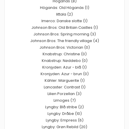
Höganäs (8)
Höganäs: Old Höganäs (1)
Iittala (2)
Imerco: Danske slotte (1)
Johnson Bros: Old Britain Castles (1)
Johnson Bros: Spring morning (3)
Johnson Bros: The friendly village (4)
Johnson Bros: Victorian (0)
Knabstrup: Christine (0)
Knabstrup: Nøddebo (0)
Kronjyden: Azur - blå (1)
Kronjyden: Azur - brun (0)
Kähler: Marguerite (1)
Lancaster: Contrast (1)
Lilien Porzellan (3)
Limoges (7)
Lyngby: Blå stribe (2)
Lyngby: Dråbe (10)
Lyngby: Empress (6)
Lyngby: Grøn Rebild (20)