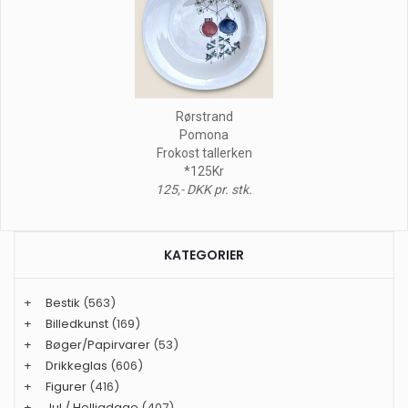
Rørstrand
Pomona
Frokost tallerken
*125Kr
125,- DKK pr. stk.
KATEGORIER
+
Bestik
(563)
+
Billedkunst
(169)
+
Bøger/Papirvarer
(53)
+
Drikkeglas
(606)
+
Figurer
(416)
+
Jul / Helligdage
(407)