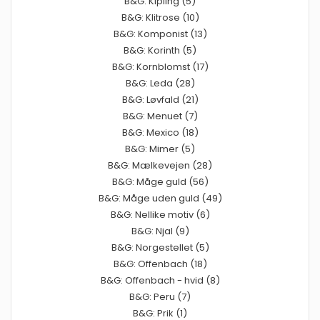
B&G: Kipling (5)
B&G: Klitrose (10)
B&G: Komponist (13)
B&G: Korinth (5)
B&G: Kornblomst (17)
B&G: Leda (28)
B&G: Løvfald (21)
B&G: Menuet (7)
B&G: Mexico (18)
B&G: Mimer (5)
B&G: Mælkevejen (28)
B&G: Måge guld (56)
B&G: Måge uden guld (49)
B&G: Nellike motiv (6)
B&G: Njal (9)
B&G: Norgestellet (5)
B&G: Offenbach (18)
B&G: Offenbach - hvid (8)
B&G: Peru (7)
B&G: Prik (1)