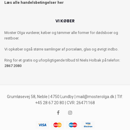
Læs alle handelsbetingelser her
VI KØBER
Moster Olga vurderer, køber og tømmer alle former for dødsboer og
restboer.
Vi opkøber også større samlinger af porcelæn, glas og øvrigt indbo.
Ring for et gratis og uforpligtigende tilbud til Niels Holbak på telefon:
2867 2080
Grumløsevej 58, Neble | 4750 Lundby |
mail@mosterolga.dk
| Tlf:
+45 28 67 20 80 | CVR: 26471168