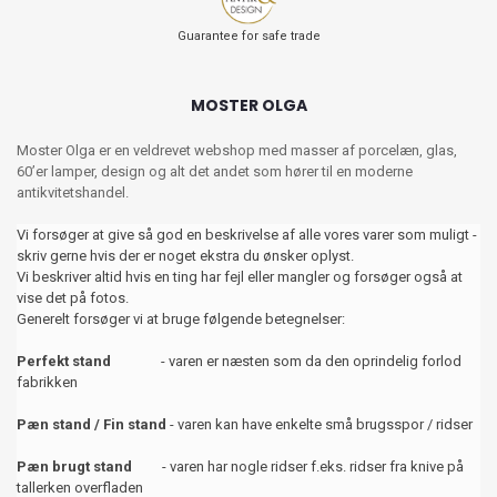
Guarantee for safe trade
MOSTER OLGA
Moster Olga er en veldrevet webshop med masser af porcelæn, glas,
60’er lamper, design og alt det andet som hører til en moderne
antikvitetshandel.
Vi forsøger at give så god en beskrivelse af alle vores varer som muligt -
skriv gerne hvis der er noget ekstra du ønsker oplyst.
Vi beskriver altid hvis en ting har fejl eller mangler og forsøger også at
vise det på fotos.
Generelt forsøger vi at bruge følgende betegnelser:
Perfekt stand
- varen er næsten som da den oprindelig forlod
fabrikken
Pæn stand / Fin stand
- varen kan have enkelte små brugsspor / ridser
Pæn brugt stand
- varen har nogle ridser f.eks. ridser fra knive på
tallerken overfladen