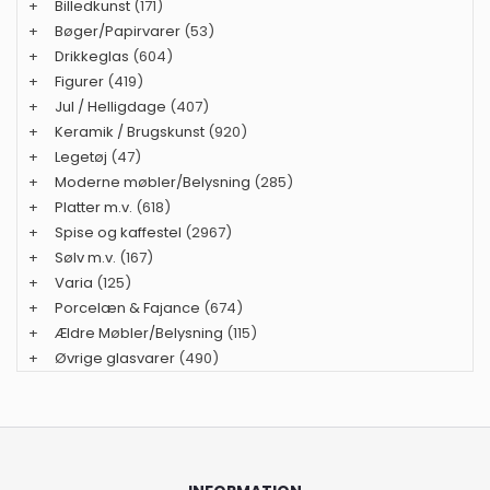
+
Billedkunst
(171)
+
Bøger/Papirvarer
(53)
+
Drikkeglas
(604)
+
Figurer
(419)
+
Jul / Helligdage
(407)
+
Keramik / Brugskunst
(920)
+
Legetøj
(47)
+
Moderne møbler/Belysning
(285)
+
Platter m.v.
(618)
+
Spise og kaffestel
(2967)
+
Sølv m.v.
(167)
+
Varia
(125)
+
Porcelæn & Fajance
(674)
+
Ældre Møbler/Belysning
(115)
+
Øvrige glasvarer
(490)