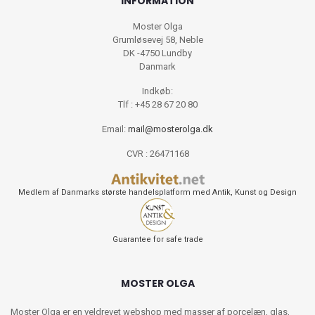
INFORMATION
Moster Olga
Grumløsevej 58, Neble
DK -4750 Lundby
Danmark
Indkøb:
Tlf : +45 28 67 20 80
Email:
mail@mosterolga.dk
CVR : 26471168
Medlem af Danmarks største handelsplatform med Antik, Kunst og Design
Guarantee for safe trade
MOSTER OLGA
Moster Olga er en veldrevet webshop med masser af porcelæn, glas,