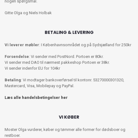
nogen spørgsmål.
Gitte Olga og Niels Holbak
BETALING & LEVERING
Vi leverer møbler
: I Københavnsområdet og på Sydsjælland for 250kr
Forsendelse
: Vi sender med PostNord. Portoen er 80kr.
Vi sender med DAO til nærmest pakkeshop Portoen er 38kr.
Vi sender indenfor EU for 104kr
Betaling
: Vi modtager bankoverførsel til kontonr. 53270000301320,
Mastercard, Visa, Mobilepay og PayPal.
Læs alle handelsbetingelser her
VI KØBER
Moster Olga vurderer, køber og tømmer alle former for dødsboer og
restboer.