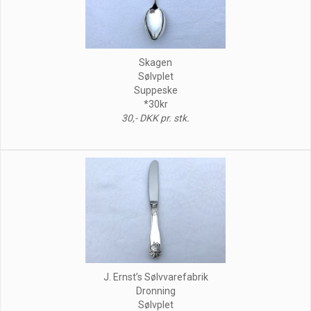
Skagen
Sølvplet
Suppeske
*30kr
30,- DKK pr. stk.
J. Ernst’s Sølvvarefabrik
Dronning
Sølvplet