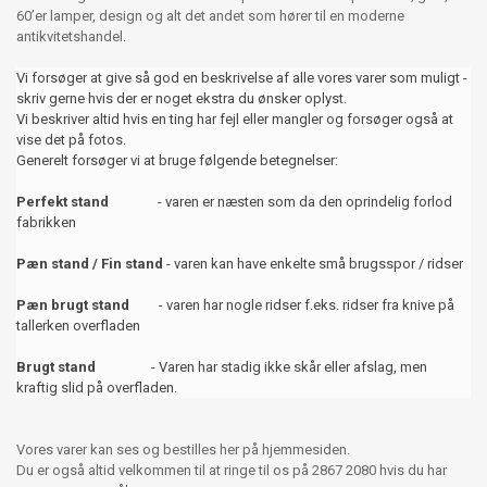
60’er lamper, design og alt det andet som hører til en moderne
antikvitetshandel.
Vi forsøger at give så god en beskrivelse af alle vores varer som muligt -
skriv gerne hvis der er noget ekstra du ønsker oplyst.
Vi beskriver altid hvis en ting har fejl eller mangler og forsøger også at
vise det på fotos.
Generelt forsøger vi at bruge følgende betegnelser:
Perfekt stand
- varen er næsten som da den oprindelig forlod
fabrikken
Pæn stand / Fin stand
- varen kan have enkelte små brugsspor / ridser
Pæn brugt stand
- varen har nogle ridser f.eks. ridser fra knive på
tallerken overfladen
Brugt stand
- Varen har stadig ikke skår eller afslag, men
kraftig slid på overfladen.
Vores varer kan ses og bestilles her på hjemmesiden.
Du er også altid velkommen til at ringe til os på 2867 2080 hvis du har