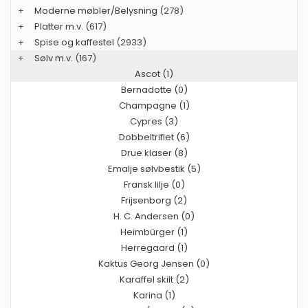
+
Moderne møbler/Belysning
(278)
+
Platter m.v.
(617)
+
Spise og kaffestel
(2933)
+
Sølv m.v.
(167)
Ascot (1)
Bernadotte (0)
Champagne (1)
Cypres (3)
Dobbeltriflet (6)
Drue klaser (8)
Emalje sølvbestik (5)
Fransk lilje (0)
Frijsenborg (2)
H. C. Andersen (0)
Heimbürger (1)
Herregaard (1)
Kaktus Georg Jensen (0)
Karaffel skilt (2)
Karina (1)