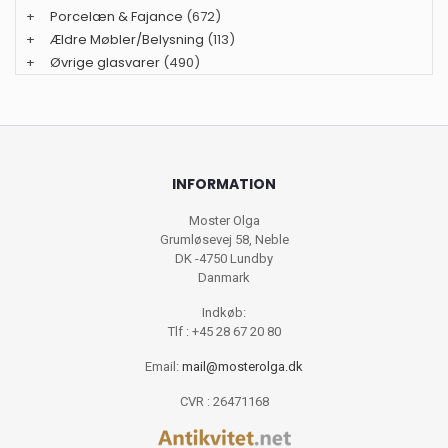
+
Porcelæn & Fajance
(672)
+
Ældre Møbler/Belysning
(113)
+
Øvrige glasvarer
(490)
INFORMATION
Moster Olga
Grumløsevej 58, Neble
DK -4750 Lundby
Danmark
Indkøb:
Tlf : +45 28 67 20 80
Email:
mail@mosterolga.dk
CVR : 26471168