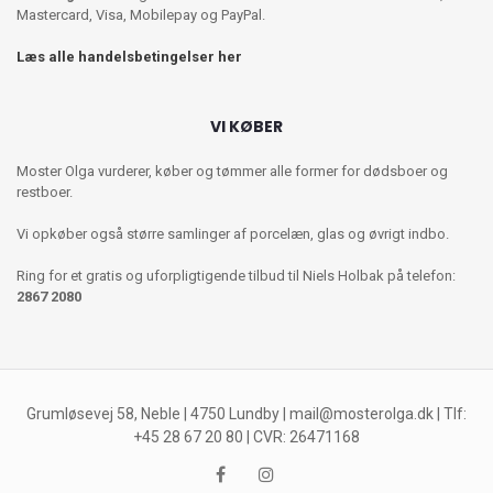
Mastercard, Visa, Mobilepay og PayPal.
Læs alle handelsbetingelser her
VI KØBER
Moster Olga vurderer, køber og tømmer alle former for dødsboer og
restboer.
Vi opkøber også større samlinger af porcelæn, glas og øvrigt indbo.
Ring for et gratis og uforpligtigende tilbud til Niels Holbak på telefon:
2867 2080
Grumløsevej 58, Neble | 4750 Lundby |
mail@mosterolga.dk
| Tlf:
+45 28 67 20 80 | CVR: 26471168