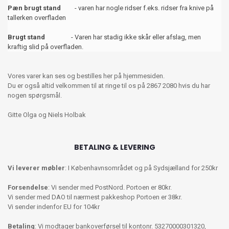
Pæn brugt stand
- varen har nogle ridser f.eks. ridser fra knive på
tallerken overfladen
Brugt stand
- Varen har stadig ikke skår eller afslag, men
kraftig slid på overfladen.
Vores varer kan ses og bestilles her på hjemmesiden.
Du er også altid velkommen til at ringe til os på 2867 2080 hvis du har
nogen spørgsmål.
Gitte Olga og Niels Holbak
BETALING & LEVERING
Vi leverer møbler
: I Københavnsområdet og på Sydsjælland for 250kr
Forsendelse
: Vi sender med PostNord. Portoen er 80kr.
Vi sender med DAO til nærmest pakkeshop Portoen er 38kr.
Vi sender indenfor EU for 104kr
Betaling
: Vi modtager bankoverførsel til kontonr. 53270000301320,