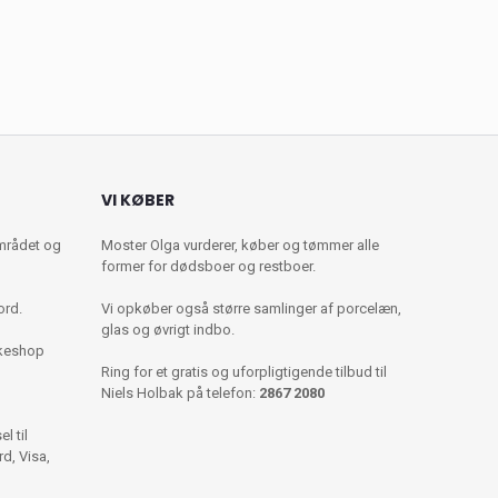
VI KØBER
mrådet og
Moster Olga vurderer, køber og tømmer alle
former for dødsboer og restboer.
ord.
Vi opkøber også større samlinger af porcelæn,
glas og øvrigt indbo.
kkeshop
Ring for et gratis og uforpligtigende tilbud til
Niels Holbak på telefon:
2867 2080
l til
d, Visa,