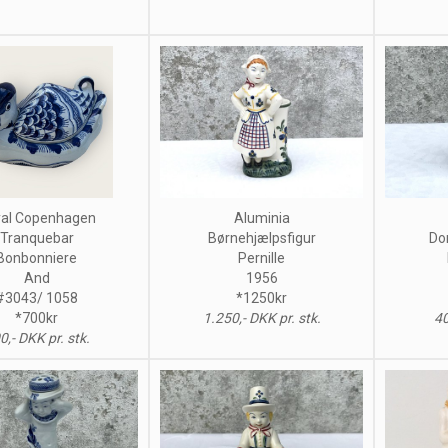
al Copenhagen
Aluminia
Tranquebar
Børnehjælpsfigur
Do
Bonbonniere
Pernille
And
1956
#3043/ 1058
*1250kr
*700kr
1.250,- DKK pr. stk.
40
0,- DKK pr. stk.