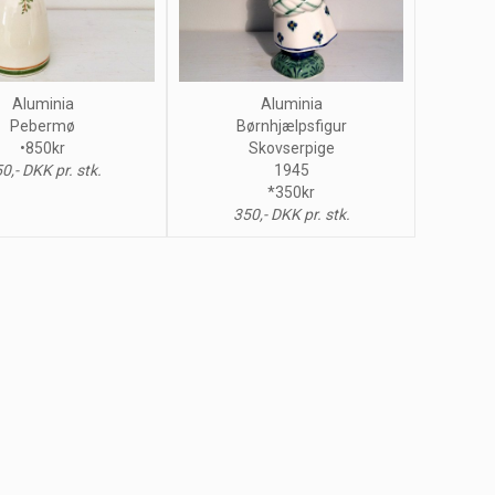
Aluminia
Aluminia
Pebermø
Børnhjælpsfigur
•850kr
Skovserpige
0,- DKK pr. stk.
1945
*350kr
350,- DKK pr. stk.