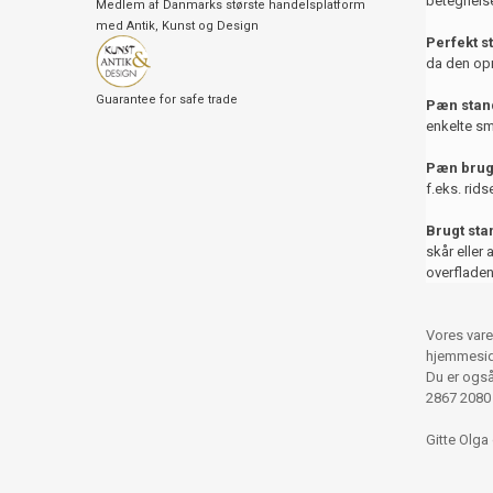
betegnelse
Medlem af Danmarks største handelsplatform
med Antik, Kunst og Design
Perfekt s
da den opr
Guarantee for safe trade
Pæn stand
enkelte sm
Pæn brug
f.eks. rids
Brugt st
skår eller 
overfladen
Vores vare
hjemmesid
Du er også 
2867 2080
Gitte Olga