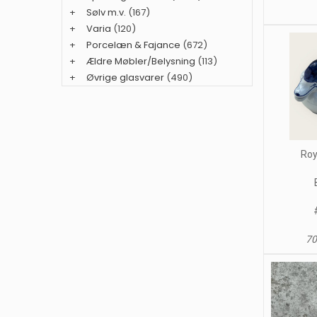
+
Sølv m.v.
(167)
+
Varia
(120)
+
Porcelæn & Fajance
(672)
+
Ældre Møbler/Belysning
(113)
+
Øvrige glasvarer
(490)
Roy
70