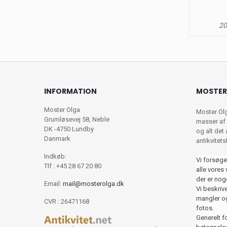
20
INFORMATION
MOSTER
Moster Olga
Moster Ol
Grumløsevej 58, Neble
masser af 
DK -4750 Lundby
og alt det
Danmark
antikvitet
Indkøb:
Vi forsøge
Tlf : +45 28 67 20 80
alle vores 
der er nog
Email:
mail@mosterolga.dk
Vi beskriver
mangler og
CVR : 26471168
fotos.
Generelt f