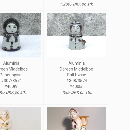
1.200,- DKK pr. stk.
Aluminia
Aluminia
reen Middelboe
Doreen Middelboe
Peber bøsse
Salt bøsse
#307/3574
#308/3574
*400Kr
*400kr
0,- DKK pr. stk.
400,- DKK pr. stk.