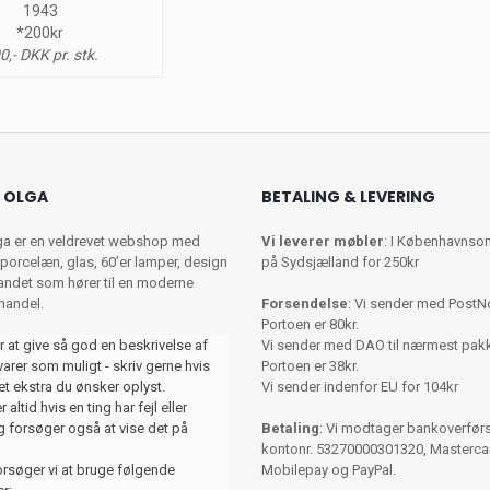
1943
*200kr
0,- DKK pr. stk.
 OLGA
BETALING & LEVERING
ga er en veldrevet webshop med
Vi leverer møbler
: I Københavnso
porcelæn, glas, 60’er lamper, design
på Sydsjælland for 250kr
 andet som hører til en moderne
shandel.
Forsendelse
: Vi sender med PostN
Portoen er 80kr.
r at give så god en beskrivelse af
Vi sender med DAO til nærmest pa
varer som muligt - skriv gerne hvis
Portoen er 38kr.
et ekstra du ønsker oplyst.
Vi sender indenfor EU for 104kr
 altid hvis en ting har fejl eller
 forsøger også at vise det på
Betaling
: Vi modtager bankoverførse
kontonr. 53270000301320, Mastercar
orsøger vi at bruge følgende
Mobilepay og PayPal.