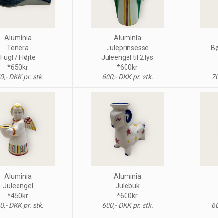
Aluminia
Aluminia
Tenera
Juleprinsesse
Bø
Fugl / Fløjte
Juleengel til 2 lys
*650kr
*600kr
0,- DKK pr. stk.
600,- DKK pr. stk.
70
Aluminia
Aluminia
Juleengel
Julebuk
*450kr
*600kr
0,- DKK pr. stk.
600,- DKK pr. stk.
60