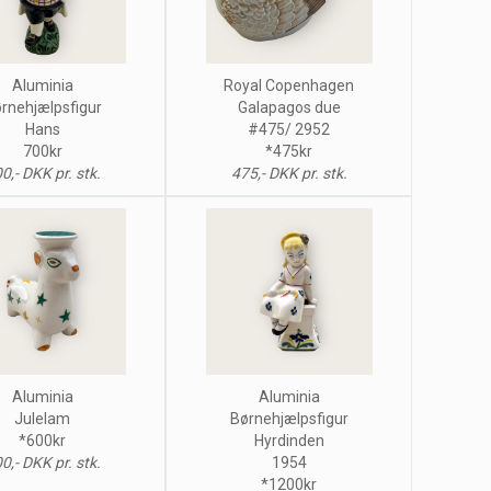
Aluminia
Royal Copenhagen
rnehjælpsfigur
Galapagos due
Hans
#475/ 2952
700kr
*475kr
0,- DKK pr. stk.
475,- DKK pr. stk.
Aluminia
Aluminia
Julelam
Børnehjælpsfigur
*600kr
Hyrdinden
0,- DKK pr. stk.
1954
*1200kr