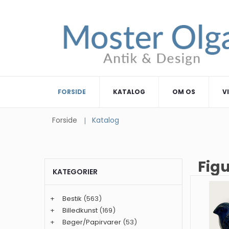
FORSIDE
KATALOG
OM OS
V
Forside
Katalog
Figu
KATEGORIER
+
Bestik
(563)
+
Billedkunst
(169)
+
Bøger/Papirvarer
(53)