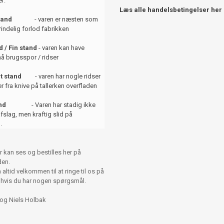
r:
Læs alle handelsbetingelser her
tand
- varen er næsten som
indelig forlod fabrikken
 / Fin stand
- varen kan have
å brugsspor / ridser
t stand
- varen har nogle ridser
er fra knive på tallerken overfladen
and
- Varen har stadig ikke
afslag, men kraftig slid på
.
r kan ses og bestilles her på
en.
altid velkommen til at ringe til os på
 hvis du har nogen spørgsmål.
 og Niels Holbak