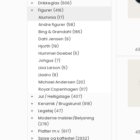
+
Drikkeglas
(606)
+
Figurer
(416)
Aluminia (17)
Andre figurer (58)
Bing & Grøndahl (165)
Dahl Jensen (6)
Hjorth (19)
65
Hummel Goebel (5)
Johgus (7)
Lisa Larson (5)
Lladro (8)
Michael Andersen (20)
Royal Copenhagen (117)
+
Jul / Helligdage
(407)
+
Keramik / Brugskunst
(918)
+
Legetøj
(47)
+
Moderne møbler/Belysning
(278)
+
Platter m.v.
(617)
45
+
Spise og kaffestel
(2932)