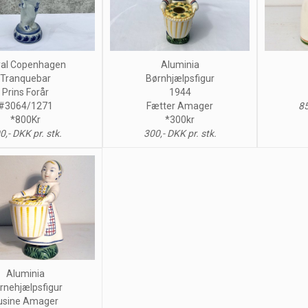
al Copenhagen
Aluminia
Tranquebar
Børnhjælpsfigur
Prins Forår
1944
85
#3064/1271
Fætter Amager
*800Kr
*300kr
0,- DKK pr. stk.
300,- DKK pr. stk.
Aluminia
rnehjælpsfigur
usine Amager