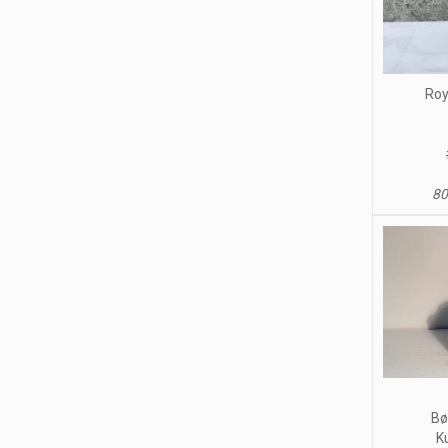
Roy
80
Bø
K