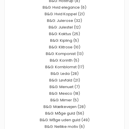
B&G: Hostrup (8)
B&G: Hvid elegance (6)
B&G: Hvid Koppel (21)
B&G: Julerose (32)
B&G: Julestel (12)
B&G: Kaktus (25)
B&G: Kipling (5)
B&G: Klitrose (10)
B&G: Komponist (13)
B&G: Korinth (5)
B&G: Kornblomst (17)
B&G: Leda (28)
B&G: Løvfald (21)
B&G: Menuet (7)
B&G: Mexico (18)
B&G: Mimer (5)
B&G: Mælkevejen (28)
B&G: Måge guld (56)
B&G: Måge uden guld (49)
B&G: Nellike motiv (6)