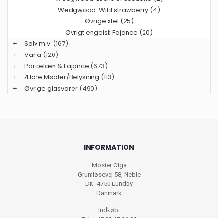
Wedgwood: Wild strawberry (4)
Øvrige stel (25)
Øvrigt engelsk Fajance (20)
+
Sølv m.v.
(167)
+
Varia
(120)
+
Porcelæn & Fajance
(673)
+
Ældre Møbler/Belysning
(113)
+
Øvrige glasvarer
(490)
INFORMATION
Moster Olga
Grumløsevej 58, Neble
DK -4750 Lundby
Danmark
Indkøb: