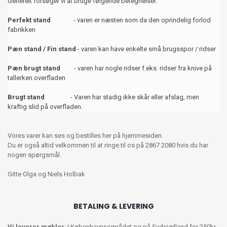
Generelt forsøger vi at bruge følgende betegnelser:
Perfekt stand
- varen er næsten som da den oprindelig forlod
fabrikken
Pæn stand / Fin stand
- varen kan have enkelte små brugsspor / ridser
Pæn brugt stand
- varen har nogle ridser f.eks. ridser fra knive på
tallerken overfladen
Brugt stand
- Varen har stadig ikke skår eller afslag, men
kraftig slid på overfladen.
Vores varer kan ses og bestilles her på hjemmesiden.
Du er også altid velkommen til at ringe til os på 2867 2080 hvis du har
nogen spørgsmål.
Gitte Olga og Niels Holbak
BETALING & LEVERING
Vi leverer møbler
: I Københavnsområdet og på Sydsjælland for 250kr