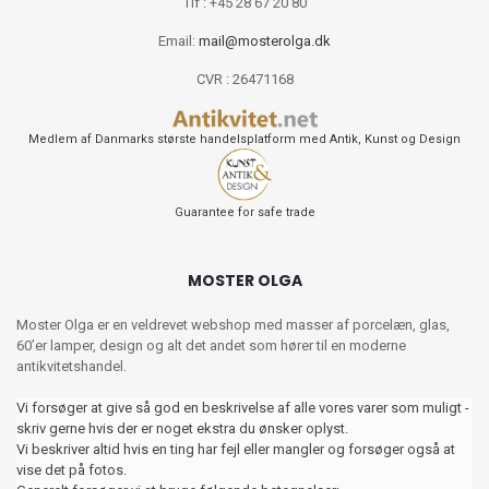
Tlf : +45 28 67 20 80
Email:
mail@mosterolga.dk
CVR : 26471168
Medlem af Danmarks største handelsplatform med Antik, Kunst og Design
Guarantee for safe trade
MOSTER OLGA
Moster Olga er en veldrevet webshop med masser af porcelæn, glas,
60’er lamper, design og alt det andet som hører til en moderne
antikvitetshandel.
Vi forsøger at give så god en beskrivelse af alle vores varer som muligt -
skriv gerne hvis der er noget ekstra du ønsker oplyst.
Vi beskriver altid hvis en ting har fejl eller mangler og forsøger også at
vise det på fotos.