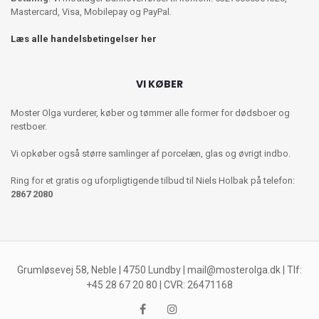
Mastercard, Visa, Mobilepay og PayPal.
Læs alle handelsbetingelser her
VI KØBER
Moster Olga vurderer, køber og tømmer alle former for dødsboer og
restboer.
Vi opkøber også større samlinger af porcelæn, glas og øvrigt indbo.
Ring for et gratis og uforpligtigende tilbud til Niels Holbak på telefon:
2867 2080
Grumløsevej 58, Neble | 4750 Lundby |
mail@mosterolga.dk
| Tlf:
+45 28 67 20 80 | CVR: 26471168