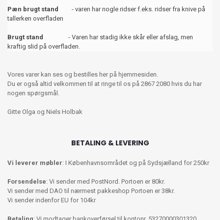
Pæn brugt stand
- varen har nogle ridser f.eks. ridser fra knive på
tallerken overfladen
Brugt stand
- Varen har stadig ikke skår eller afslag, men
kraftig slid på overfladen.
Vores varer kan ses og bestilles her på hjemmesiden.
Du er også altid velkommen til at ringe til os på 2867 2080 hvis du har
nogen spørgsmål.
Gitte Olga og Niels Holbak
BETALING & LEVERING
Vi leverer møbler
: I Københavnsområdet og på Sydsjælland for 250kr
Forsendelse
: Vi sender med PostNord. Portoen er 80kr.
Vi sender med DAO til nærmest pakkeshop Portoen er 38kr.
Vi sender indenfor EU for 104kr
Betaling
: Vi modtager bankoverførsel til kontonr. 53270000301320,