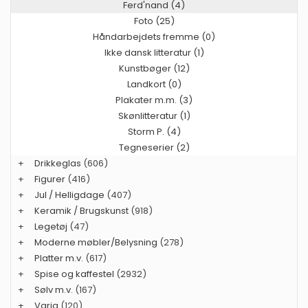
Ferd'nand (4)
Foto (25)
Håndarbejdets fremme (0)
Ikke dansk litteratur (1)
Kunstbøger (12)
Landkort (0)
Plakater m.m. (3)
Skønlitteratur (1)
Storm P. (4)
Tegneserier (2)
+
Drikkeglas
(606)
+
Figurer
(416)
+
Jul / Helligdage
(407)
+
Keramik / Brugskunst
(918)
+
Legetøj
(47)
+
Moderne møbler/Belysning
(278)
+
Platter m.v.
(617)
+
Spise og kaffestel
(2932)
+
Sølv m.v.
(167)
+
Varia
(120)