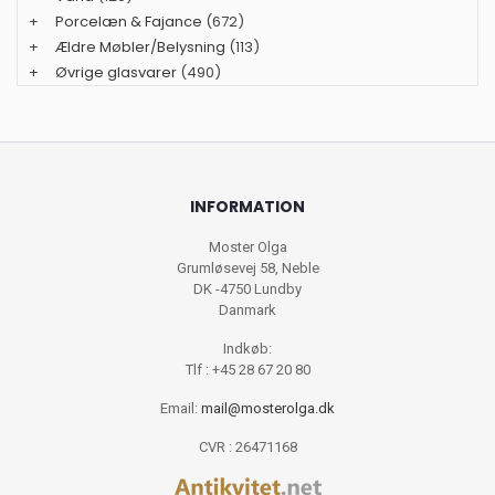
+
Porcelæn & Fajance
(672)
+
Ældre Møbler/Belysning
(113)
+
Øvrige glasvarer
(490)
INFORMATION
Moster Olga
Grumløsevej 58, Neble
DK -4750 Lundby
Danmark
Indkøb:
Tlf : +45 28 67 20 80
Email:
mail@mosterolga.dk
CVR : 26471168