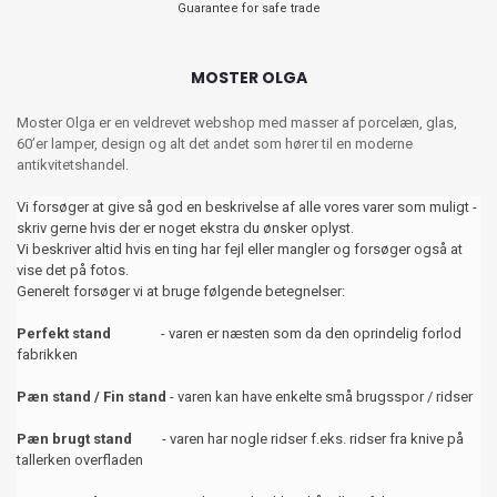
Guarantee for safe trade
MOSTER OLGA
Moster Olga er en veldrevet webshop med masser af porcelæn, glas,
60’er lamper, design og alt det andet som hører til en moderne
antikvitetshandel.
Vi forsøger at give så god en beskrivelse af alle vores varer som muligt -
skriv gerne hvis der er noget ekstra du ønsker oplyst.
Vi beskriver altid hvis en ting har fejl eller mangler og forsøger også at
vise det på fotos.
Generelt forsøger vi at bruge følgende betegnelser:
Perfekt stand
- varen er næsten som da den oprindelig forlod
fabrikken
Pæn stand / Fin stand
- varen kan have enkelte små brugsspor / ridser
Pæn brugt stand
- varen har nogle ridser f.eks. ridser fra knive på
tallerken overfladen