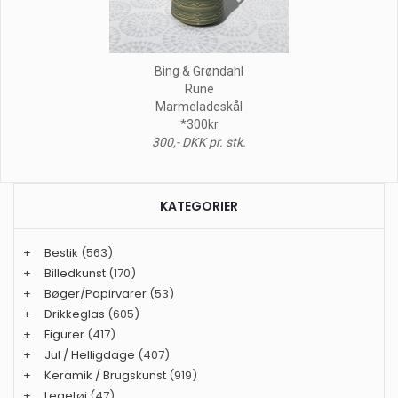
Bing & Grøndahl
Rune
Marmeladeskål
*300kr
300,- DKK pr. stk.
KATEGORIER
+
Bestik
(563)
+
Billedkunst
(170)
+
Bøger/Papirvarer
(53)
+
Drikkeglas
(605)
+
Figurer
(417)
+
Jul / Helligdage
(407)
+
Keramik / Brugskunst
(919)
+
Legetøj
(47)