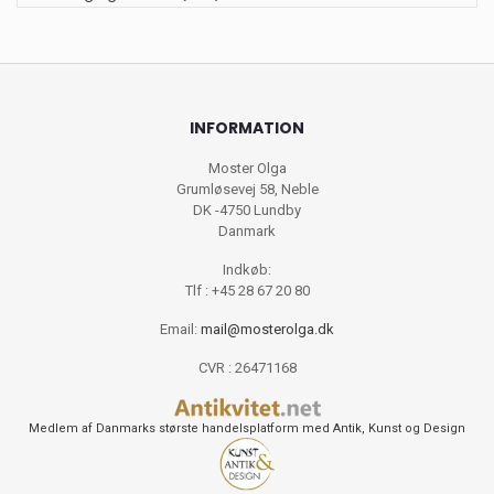
INFORMATION
Moster Olga
Grumløsevej 58, Neble
DK -4750 Lundby
Danmark
Indkøb:
Tlf : +45 28 67 20 80
Email:
mail@mosterolga.dk
CVR : 26471168
Medlem af Danmarks største handelsplatform med Antik, Kunst og Design