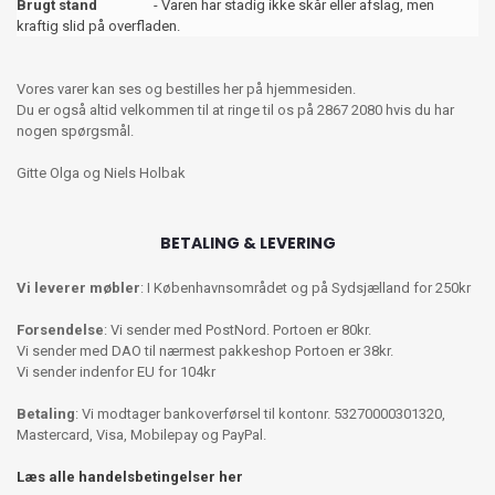
Brugt stand
- Varen har stadig ikke skår eller afslag, men
kraftig slid på overfladen.
Vores varer kan ses og bestilles her på hjemmesiden.
Du er også altid velkommen til at ringe til os på 2867 2080 hvis du har
nogen spørgsmål.
Gitte Olga og Niels Holbak
BETALING & LEVERING
Vi leverer møbler
: I Københavnsområdet og på Sydsjælland for 250kr
Forsendelse
: Vi sender med PostNord. Portoen er 80kr.
Vi sender med DAO til nærmest pakkeshop Portoen er 38kr.
Vi sender indenfor EU for 104kr
Betaling
: Vi modtager bankoverførsel til kontonr. 53270000301320,
Mastercard, Visa, Mobilepay og PayPal.
Læs alle handelsbetingelser her