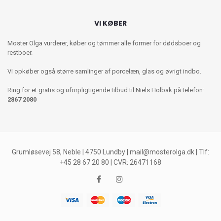
VI KØBER
Moster Olga vurderer, køber og tømmer alle former for dødsboer og
restboer.
Vi opkøber også større samlinger af porcelæn, glas og øvrigt indbo.
Ring for et gratis og uforpligtigende tilbud til Niels Holbak på telefon:
2867 2080
Grumløsevej 58, Neble | 4750 Lundby |
mail@mosterolga.dk
| Tlf:
+45 28 67 20 80 | CVR: 26471168