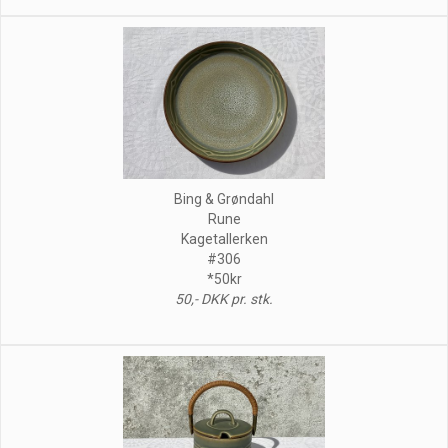
Bing & Grøndahl
Rune
Kagetallerken
#306
*50kr
50,- DKK pr. stk.