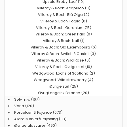
Upsala Ekeby: Leaf (10)
Villeroy & Boch: Acapulco (8)
Villeroy & Boch: Blå Olga (2)
Villeroy & Boch: Foglia (0)
Villeroy & Boch: Geranium (15)
Villeroy & Boch: Green Park (0)
Villeroy & Boch: Naif (1)
Villeroy & Boch: Old Luxembourg (6)
Villeroy & Boch: Switch 3 Castell (3)
Villeroy & Boch: Wild Rose (0)
Villeroy & Boch: Øvrige stel (10)
Wedgwood: Lochs of Scotland (2)
Wedgwood: Wild strawberry (4)
Øvrige stel (25)
Øvrigt engelsk Fajance (20)
+
Sølv m.v.
(167)
+
Varia
(120)
+
Porcelæn & Fajance
(673)
+
Ældre Møbler/Belysning
(113)
+
Øvrige glasvarer
(490)