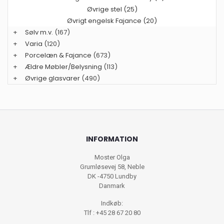
Øvrige stel (25)
Øvrigt engelsk Fajance (20)
+
Sølv m.v.
(167)
+
Varia
(120)
+
Porcelæn & Fajance
(673)
+
Ældre Møbler/Belysning
(113)
+
Øvrige glasvarer
(490)
INFORMATION
Moster Olga
Grumløsevej 58, Neble
DK -4750 Lundby
Danmark
Indkøb:
Tlf : +45 28 67 20 80