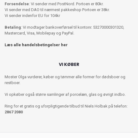
Forsendelse
: Vi sender med PostNord. Portoen er 80kr.
Vi sender med DAO til nærmest pakkeshop Portoen er 38kr.
Vi sender indenfor EU for 104kr
Betaling
: Vi modtager bankoverførsel til kontonr. 53270000301320,
Mastercard, Visa, Mobilepay og PayPal.
Læs alle handelsbetingelser her
VI KØBER
Moster Olga vurderer, køber og tømmer alle former for dødsboer og
restboer.
Vi opkøber også større samlinger af porcelæn, glas og øvrigt indbo.
Ring for et gratis og uforpligtigende tilbud til Niels Holbak på telefon:
2867 2080