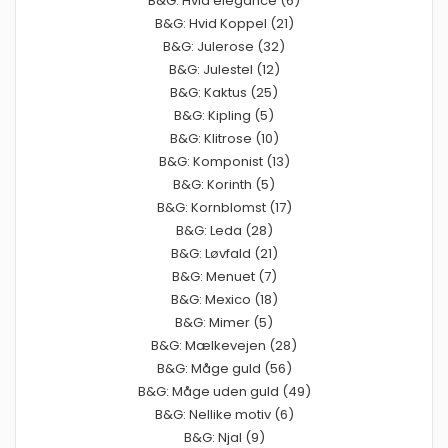
B&G: Hvid elegance (6)
B&G: Hvid Koppel (21)
B&G: Julerose (32)
B&G: Julestel (12)
B&G: Kaktus (25)
B&G: Kipling (5)
B&G: Klitrose (10)
B&G: Komponist (13)
B&G: Korinth (5)
B&G: Kornblomst (17)
B&G: Leda (28)
B&G: Løvfald (21)
B&G: Menuet (7)
B&G: Mexico (18)
B&G: Mimer (5)
B&G: Mælkevejen (28)
B&G: Måge guld (56)
B&G: Måge uden guld (49)
B&G: Nellike motiv (6)
B&G: Njal (9)