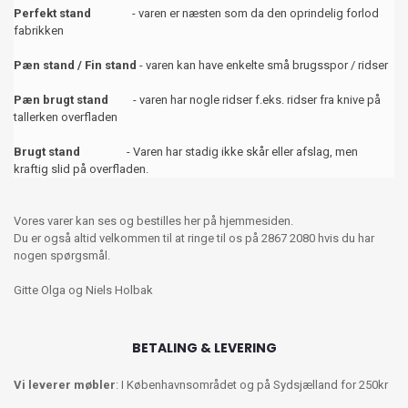
Perfekt stand
- varen er næsten som da den oprindelig forlod
fabrikken
Pæn stand / Fin stand
- varen kan have enkelte små brugsspor / ridser
Pæn brugt stand
- varen har nogle ridser f.eks. ridser fra knive på
tallerken overfladen
Brugt stand
- Varen har stadig ikke skår eller afslag, men
kraftig slid på overfladen.
Vores varer kan ses og bestilles her på hjemmesiden.
Du er også altid velkommen til at ringe til os på 2867 2080 hvis du har
nogen spørgsmål.
Gitte Olga og Niels Holbak
BETALING & LEVERING
Vi leverer møbler
: I Københavnsområdet og på Sydsjælland for 250kr