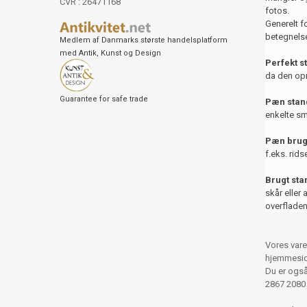
CVR : 26471168
fotos.
Generelt f
betegnelse
Medlem af Danmarks største handelsplatform
med Antik, Kunst og Design
Perfekt s
da den opr
Guarantee for safe trade
Pæn stand
enkelte sm
Pæn brug
f.eks. rids
Brugt st
skår eller 
overfladen
Vores vare
hjemmesid
Du er også 
2867 2080