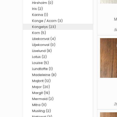
Hirsholm (0)
Iris (2)
Karina (1)
M
Konge / Acorn (3)
Kongelys (23)
50
Korn (5)
Liliekonval (4)
Liljekonval (0)
Liselund (8)
Lotus (2)
Louise (5)
Lundtofte (1)
Madeleine (8)
Majbrit (12)
Major (20)
Margit (19)
Mermaid (2)
20
Mitra (11)
Musling (2)
National (3)