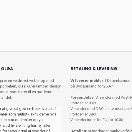
 OLGA
BETALING & LEVERING
ga er en veldrevet webshop med
Vi leverer møbler
: I Københavnso
porcelæn, glas, 60’er lamper, design
på Sydsjælland for 250kr
 andet som hører til en moderne
shandel.
Forsendelse
: Vi sender med PostN
Portoen er 80kr.
r at give så god en beskrivelse af
Vi sender med DAO til nærmest pa
varer som muligt - skriv gerne hvis
Portoen er 38kr.
et ekstra du ønsker oplyst.
Vi sender indenfor EU for 104kr
 altid hvis en ting har fejl eller
 forsøger også at vise det på
Betaling
: Vi modtager bankoverførse