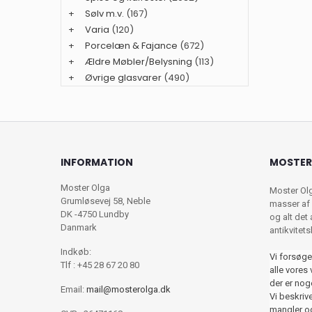
+
Sølv m.v.
(167)
+
Varia
(120)
+
Porcelæn & Fajance
(672)
+
Ældre Møbler/Belysning
(113)
+
Øvrige glasvarer
(490)
INFORMATION
MOSTER
Moster Olga
Moster Ol
Grumløsevej 58, Neble
masser af 
DK -4750 Lundby
og alt det
Danmark
antikvitet
Indkøb:
Vi forsøge
Tlf : +45 28 67 20 80
alle vores 
der er nog
Email:
mail@mosterolga.dk
Vi beskriver
mangler og