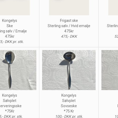
Kongelys
Frigast ske
Ske
Sterling sølv / Hvid emalje
Sterlin
ling sølv / Emalje
475kr
475kr
475,- DKK
52
5,- DKK pr. stk.
Kongelys
Kongelys
Sølvplet
Sølvplet
erveringsske
Sovseske
*75Kr
*75 Kr
,- DKK pr. stk.
100,- DKK pr. stk.
10