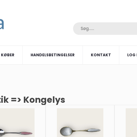
I KØBER
HANDELSBETINGELSER
KONTAKT
LOG 
ik => Kongelys