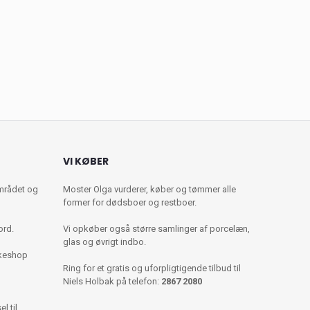
VI KØBER
mrådet og
Moster Olga vurderer, køber og tømmer alle
former for dødsboer og restboer.
ord.
Vi opkøber også større samlinger af porcelæn,
glas og øvrigt indbo.
kkeshop
Ring for et gratis og uforpligtigende tilbud til
Niels Holbak på telefon:
2867 2080
l til