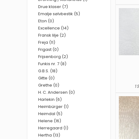
Drue klaser (7)
Emalje sølvbestik (5)
Eton (0)
Excellence (14)
Fransk lilje (2)
Freja (11)
Frigast (0)
Frijsenborg (2)
Funkis nr. 7 (8)
G.B.S. (18)
Gitte (0)
Grethe (0)
15
H. C. Andersen (0)
Harlekin (6)
Heimbürger (1)
Heimdal (5)
Helene (16)
Herregaard (1)
Hertha (13)