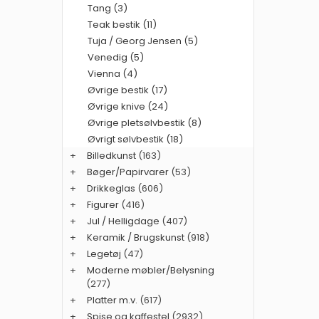
Tang (3)
Teak bestik (11)
Tuja / Georg Jensen (5)
Venedig (5)
Vienna (4)
Øvrige bestik (17)
Øvrige knive (24)
Øvrige pletsølvbestik (8)
Øvrigt sølvbestik (18)
+
Billedkunst
(163)
+
Bøger/Papirvarer
(53)
+
Drikkeglas
(606)
+
Figurer
(416)
+
Jul / Helligdage
(407)
+
Keramik / Brugskunst
(918)
+
Legetøj
(47)
+
Moderne møbler/Belysning
(277)
+
Platter m.v.
(617)
+
Spise og kaffestel
(2932)