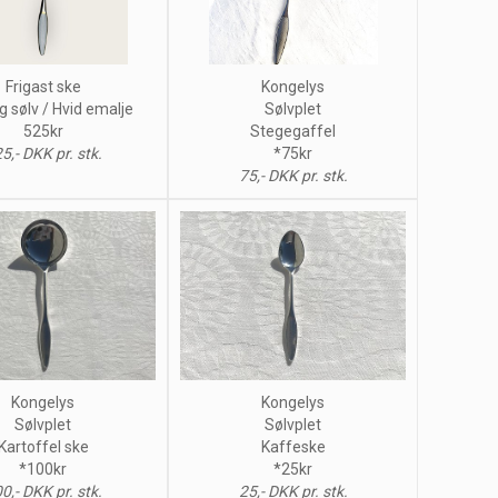
Frigast ske
Kongelys
g sølv / Hvid emalje
Sølvplet
525kr
Stegegaffel
5,- DKK pr. stk.
*75kr
75,- DKK pr. stk.
Kongelys
Kongelys
Sølvplet
Sølvplet
Kartoffel ske
Kaffeske
*100kr
*25kr
0,- DKK pr. stk.
25,- DKK pr. stk.