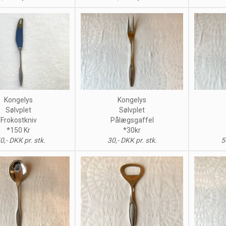
Kongelys
Kongelys
Sølvplet
Sølvplet
Frokostkniv
Pålægsgaffel
*150 Kr
*30kr
0,- DKK pr. stk.
30,- DKK pr. stk.
5