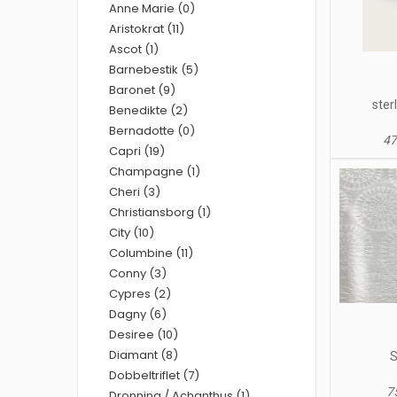
Anne Marie (0)
Aristokrat (11)
Ascot (1)
Barnebestik (5)
Baronet (9)
ster
Benedikte (2)
Bernadotte (0)
47
Capri (19)
Champagne (1)
Cheri (3)
Christiansborg (1)
City (10)
Columbine (11)
Conny (3)
Cypres (2)
Dagny (6)
Desiree (10)
Diamant (8)
S
Dobbeltriflet (7)
75
Dronning / Achanthus (1)