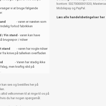
kontonr. 53270000301320, Mastercar
orsøger vi at bruge følgende
Mobilepay og PayPal.
r:
Læs alle handelsbetingelser her
tand
- varen er næsten som
indelig forlod fabrikken
 / Fin stand
- varen kan have
å brugsspor / ridser
t stand
- varen har nogle ridser
er fra knive på tallerken overfladen
and
- Varen har stadig ikke
afslag, men kraftig slid på
.
r kan ses og bestilles her på
en.
altid velkommen til at ringe til os på
 hvis du har nogen spørgsmål.