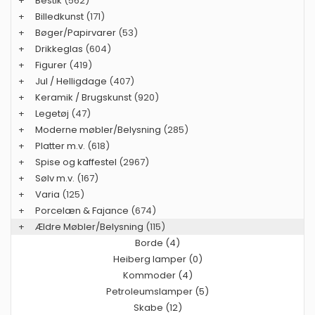
+
Bestik
(562)
+
Billedkunst
(171)
+
Bøger/Papirvarer
(53)
+
Drikkeglas
(604)
+
Figurer
(419)
+
Jul / Helligdage
(407)
+
Keramik / Brugskunst
(920)
+
Legetøj
(47)
+
Moderne møbler/Belysning
(285)
+
Platter m.v.
(618)
+
Spise og kaffestel
(2967)
+
Sølv m.v.
(167)
+
Varia
(125)
+
Porcelæn & Fajance
(674)
+
Ældre Møbler/Belysning
(115)
Borde (4)
Heiberg lamper (0)
Kommoder (4)
Petroleumslamper (5)
Skabe (12)