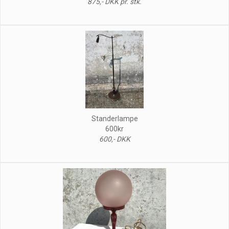
875,- DKK pr. stk.
Standerlampe
600kr
600,- DKK