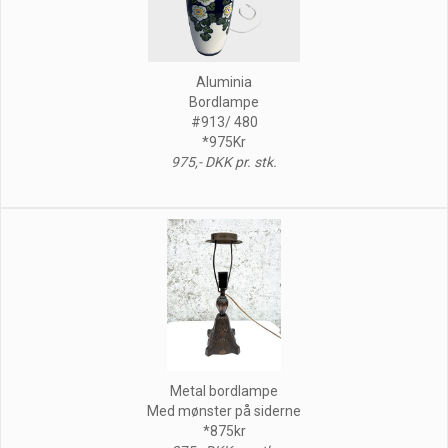
Aluminia
Bordlampe
#913/ 480
*975Kr
975,- DKK pr. stk.
Metal bordlampe
Med mønster på siderne
*875kr