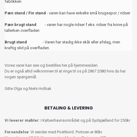
fabrikken
Pæn stand / Fin stand
- varen kan have enkelte små brugsspor / ridser
Pæn brugt stand
- varen har nogle ridser f.eks. ridser fra knive på
tallerken overfladen
Brugt stand
- Varen har stadig ikke skår eller afslag, men
kraftig slid på overfladen.
Vores varer kan ses og bestilles her på hjemmesiden.
Du er også altid velkommen til at ringe til os på 2867 2080 hvis du har
nogen spørgsmål.
Gitte Olga og Niels Holbak
BETALING & LEVERING
Vi leverer møbler
: I Københavnsområdet og på Sydsjælland for 250kr
Forsendelse
: Vi sender med PostNord. Portoen er 80kr.