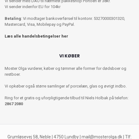
Vi sender med DAO til nærmest pakkeshop Portoen er 38kr.
Vi sender indenfor EU for 104kr
Betaling
: Vi modtager bankoverførsel til kontonr. 53270000301320,
Mastercard, Visa, Mobilepay og PayPal.
Læs alle handelsbetingelser her
VI KØBER
Moster Olga vurderer, køber og tømmer alle former for dødsboer og
restboer.
Vi opkøber også større samlinger af porcelæn, glas og øvrigt indbo.
Ring for et gratis og uforpligtigende tilbud til Niels Holbak på telefon:
2867 2080
Grumløsevej 58, Neble | 4750 Lundby |
mail@mosterolga.dk
| Tlf: