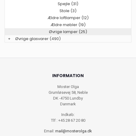
Spejle (31)
Stole (3)
Ældre loftlamper (12)
Ældre møbler (19)
Øvrige lamper (25)
+
Øvrige glasvarer
(490)
INFORMATION
Moster Olga
Grumløsevej 58, Neble
DK -4750 Lundby
Danmark
Indkøb:
Tlf : +45 28 67 20 80
Email:
mail@mosterolga.dk