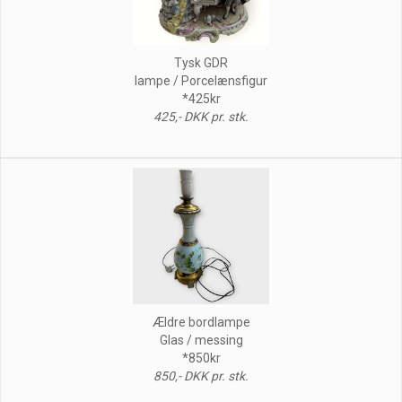
Tysk GDR
lampe / Porcelænsfigur
*425kr
425,- DKK pr. stk.
Ældre bordlampe
Glas / messing
*850kr
850,- DKK pr. stk.