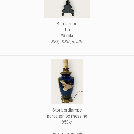
Bordlampe
Tin
*375kr
375,- DKK pr. stk.
Stor bordlampe
porcelæn og messing
950kr
950,- DKK pr. stk.