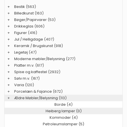
+
Bestik
(563)
+
Billedkunst
(163)
+
Bøger/Papirvarer
(53)
+
Drikkeglas
(606)
+
Figurer
(416)
+
Jul / Helligdage
(407)
+
Keramik / Brugskunst
(918)
+
Legetøj
(47)
+
Moderne møbler/Belysning
(277)
+
Platter m.v.
(617)
+
Spise og kaffestel
(2932)
+
Sølv m.v.
(167)
+
Varia
(120)
+
Porcelæn & Fajance
(672)
+
Ældre Møbler/Belysning
(113)
Borde (4)
Heiberg lamper (0)
Kommoder (4)
Petroleumslamper (5)