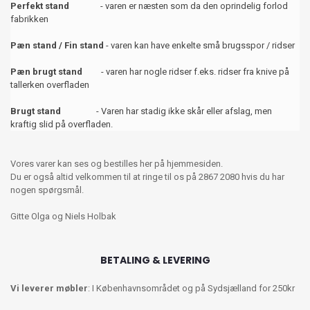
Perfekt stand
- varen er næsten som da den oprindelig forlod
fabrikken
Pæn stand / Fin stand
- varen kan have enkelte små brugsspor / ridser
Pæn brugt stand
- varen har nogle ridser f.eks. ridser fra knive på
tallerken overfladen
Brugt stand
- Varen har stadig ikke skår eller afslag, men
kraftig slid på overfladen.
Vores varer kan ses og bestilles her på hjemmesiden.
Du er også altid velkommen til at ringe til os på 2867 2080 hvis du har
nogen spørgsmål.
Gitte Olga og Niels Holbak
BETALING & LEVERING
Vi leverer møbler
: I Københavnsområdet og på Sydsjælland for 250kr