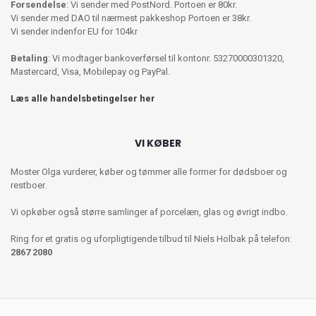
Forsendelse
: Vi sender med PostNord. Portoen er 80kr.
Vi sender med DAO til nærmest pakkeshop Portoen er 38kr.
Vi sender indenfor EU for 104kr
Betaling
: Vi modtager bankoverførsel til kontonr. 53270000301320,
Mastercard, Visa, Mobilepay og PayPal.
Læs alle handelsbetingelser her
VI KØBER
Moster Olga vurderer, køber og tømmer alle former for dødsboer og
restboer.
Vi opkøber også større samlinger af porcelæn, glas og øvrigt indbo.
Ring for et gratis og uforpligtigende tilbud til Niels Holbak på telefon:
2867 2080