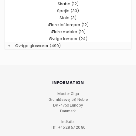
Skabe (12)
Spejle (30)
Stole (3)
Ældre loftlamper (12)
Ældre møbler (19)
Øvrige lamper (24)
+
Øvrige glasvarer
(490)
INFORMATION
Moster Olga
Grumløsevej 58, Neble
DK -4750 Lundby
Danmark
Indkøb:
Tlf : +45 28 67 20 80