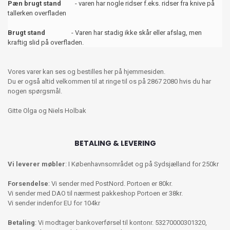
Pæn brugt stand
- varen har nogle ridser f.eks. ridser fra knive på
tallerken overfladen
Brugt stand
- Varen har stadig ikke skår eller afslag, men
kraftig slid på overfladen.
Vores varer kan ses og bestilles her på hjemmesiden.
Du er også altid velkommen til at ringe til os på 2867 2080 hvis du har
nogen spørgsmål.
Gitte Olga og Niels Holbak
BETALING & LEVERING
Vi leverer møbler
: I Københavnsområdet og på Sydsjælland for 250kr
Forsendelse
: Vi sender med PostNord. Portoen er 80kr.
Vi sender med DAO til nærmest pakkeshop Portoen er 38kr.
Vi sender indenfor EU for 104kr
Betaling
: Vi modtager bankoverførsel til kontonr. 53270000301320,