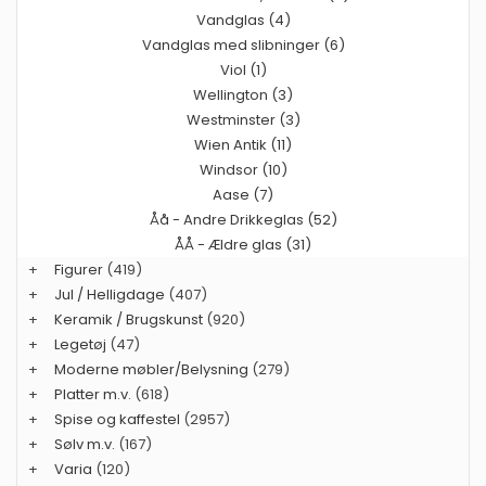
Vandglas (4)
Vandglas med slibninger (6)
Viol (1)
Wellington (3)
Westminster (3)
Wien Antik (11)
Windsor (10)
Aase (7)
Åå - Andre Drikkeglas (52)
ÅÅ - Ældre glas (31)
+
Figurer
(419)
+
Jul / Helligdage
(407)
+
Keramik / Brugskunst
(920)
+
Legetøj
(47)
+
Moderne møbler/Belysning
(279)
+
Platter m.v.
(618)
+
Spise og kaffestel
(2957)
+
Sølv m.v.
(167)
+
Varia
(120)