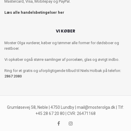
Mastercard, Visa, Mobilepay og PayPal.
Læs alle handelsbetingelser her
VI KØBER
Moster Olga vurderer, køber og tømmer alle former for dødsboer og
restboer.
Vi opkøber også større samlinger af porcelæn, glas og øvrigt indbo.
Ring for et gratis og uforpligtigende tilbud til Niels Holbak på telefon:
2867 2080
Grumløsevej 58, Neble | 4750 Lundby |
mail@mosterolga.dk
| Tlf:
+45 28 67 20 80 | CVR: 26471168