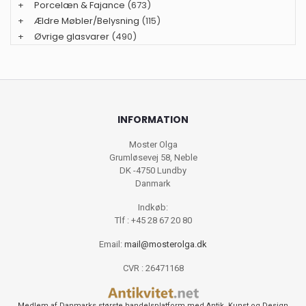
+
Porcelæn & Fajance
(673)
+
Ældre Møbler/Belysning
(115)
+
Øvrige glasvarer
(490)
INFORMATION
Moster Olga
Grumløsevej 58, Neble
DK -4750 Lundby
Danmark
Indkøb:
Tlf : +45 28 67 20 80
Email:
mail@mosterolga.dk
CVR : 26471168
Medlem af Danmarks største handelsplatform med Antik, Kunst og Design