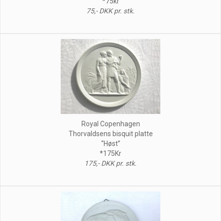
*75kr
75,- DKK pr. stk.
Royal Copenhagen
Thorvaldsens bisquit platte
“Høst”
*175Kr
175,- DKK pr. stk.