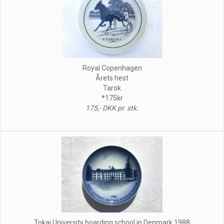
Royal Copenhagen
Årets hest
Tarok
*175kr
175,- DKK pr. stk.
Tokai University boarding school in Denmark 1988