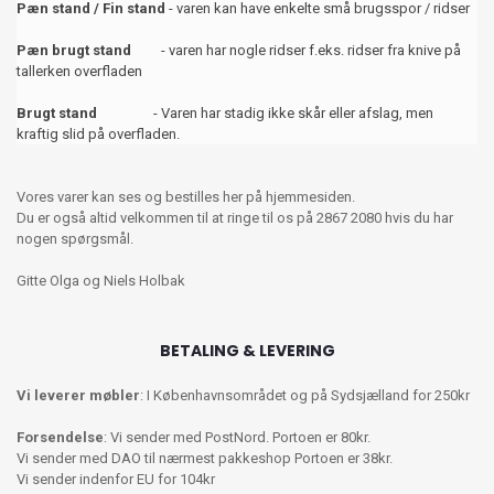
Pæn stand / Fin stand
- varen kan have enkelte små brugsspor / ridser
Pæn brugt stand
- varen har nogle ridser f.eks. ridser fra knive på
tallerken overfladen
Brugt stand
- Varen har stadig ikke skår eller afslag, men
kraftig slid på overfladen.
Vores varer kan ses og bestilles her på hjemmesiden.
Du er også altid velkommen til at ringe til os på 2867 2080 hvis du har
nogen spørgsmål.
Gitte Olga og Niels Holbak
BETALING & LEVERING
Vi leverer møbler
: I Københavnsområdet og på Sydsjælland for 250kr
Forsendelse
: Vi sender med PostNord. Portoen er 80kr.
Vi sender med DAO til nærmest pakkeshop Portoen er 38kr.
Vi sender indenfor EU for 104kr