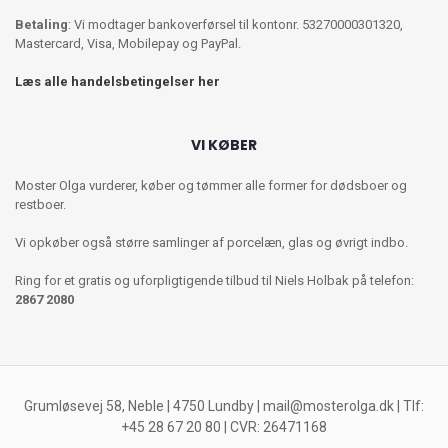
Betaling
: Vi modtager bankoverførsel til kontonr. 53270000301320,
Mastercard, Visa, Mobilepay og PayPal.
Læs alle handelsbetingelser her
VI KØBER
Moster Olga vurderer, køber og tømmer alle former for dødsboer og
restboer.
Vi opkøber også større samlinger af porcelæn, glas og øvrigt indbo.
Ring for et gratis og uforpligtigende tilbud til Niels Holbak på telefon:
2867 2080
Grumløsevej 58, Neble | 4750 Lundby |
mail@mosterolga.dk
| Tlf:
+45 28 67 20 80 | CVR: 26471168