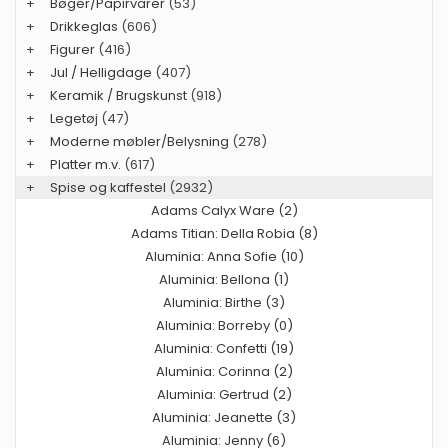
+
Bøger/Papirvarer
(53)
+
Drikkeglas
(606)
+
Figurer
(416)
+
Jul / Helligdage
(407)
+
Keramik / Brugskunst
(918)
+
Legetøj
(47)
+
Moderne møbler/Belysning
(278)
+
Platter m.v.
(617)
+
Spise og kaffestel
(2932)
Adams Calyx Ware (2)
Adams Titian: Della Robia (8)
Aluminia: Anna Sofie (10)
Aluminia: Bellona (1)
Aluminia: Birthe (3)
Aluminia: Borreby (0)
Aluminia: Confetti (19)
Aluminia: Corinna (2)
Aluminia: Gertrud (2)
Aluminia: Jeanette (3)
Aluminia: Jenny (6)