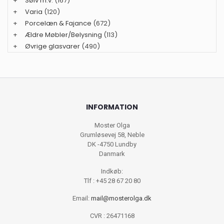
+
Sølv m.v.
(167)
+
Varia
(120)
+
Porcelæn & Fajance
(672)
+
Ældre Møbler/Belysning
(113)
+
Øvrige glasvarer
(490)
INFORMATION
Moster Olga
Grumløsevej 58, Neble
DK -4750 Lundby
Danmark
Indkøb:
Tlf : +45 28 67 20 80
Email:
mail@mosterolga.dk
CVR : 26471168