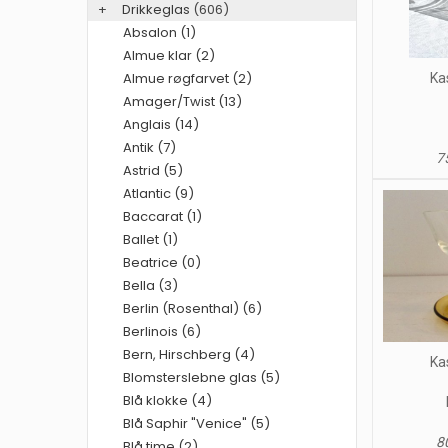
+
Drikkeglas
(606)
Absalon (1)
Almue klar (2)
Almue røgfarvet (2)
Ka
Amager/Twist (13)
Anglais (14)
Antik (7)
75
Astrid (5)
Atlantic (9)
Baccarat (1)
Ballet (1)
Beatrice (0)
Bella (3)
Berlin (Rosenthal) (6)
Berlinois (6)
Bern, Hirschberg (4)
Ka
Blomsterslebne glas (5)
Blå klokke (4)
Blå Saphir "Venice" (5)
80
Blå time (2)