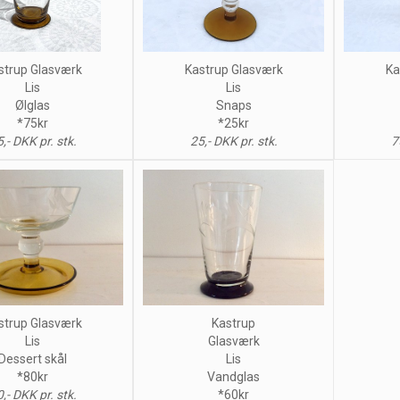
strup Glasværk
Kastrup Glasværk
Ka
Lis
Lis
Ølglas
Snaps
*75kr
*25kr
,- DKK pr. stk.
25,- DKK pr. stk.
7
strup Glasværk
Kastrup
Lis
Glasværk
Dessert skål
Lis
*80kr
Vandglas
,- DKK pr. stk.
*60kr