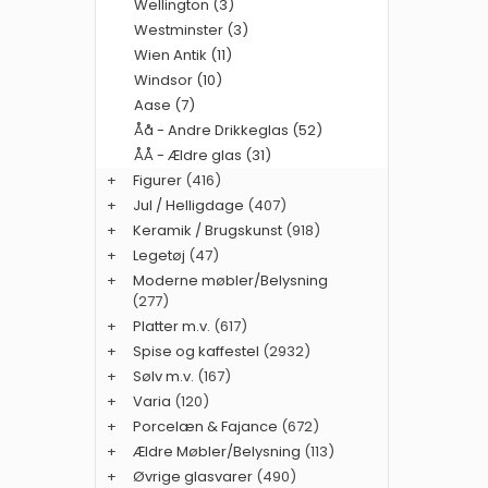
Wellington (3)
Westminster (3)
Wien Antik (11)
Windsor (10)
Aase (7)
Åå - Andre Drikkeglas (52)
ÅÅ - Ældre glas (31)
+
Figurer
(416)
+
Jul / Helligdage
(407)
+
Keramik / Brugskunst
(918)
+
Legetøj
(47)
+
Moderne møbler/Belysning
(277)
+
Platter m.v.
(617)
+
Spise og kaffestel
(2932)
+
Sølv m.v.
(167)
+
Varia
(120)
+
Porcelæn & Fajance
(672)
+
Ældre Møbler/Belysning
(113)
+
Øvrige glasvarer
(490)