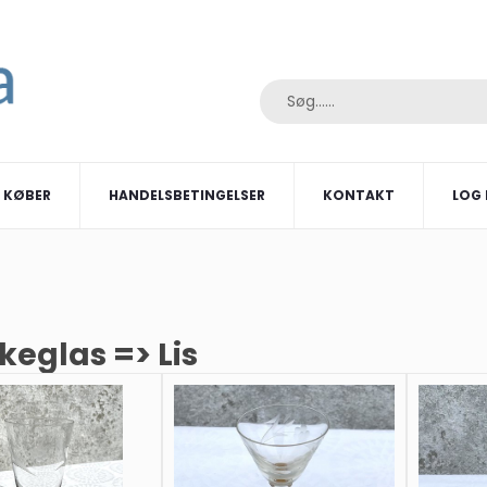
I KØBER
HANDELSBETINGELSER
KONTAKT
LOG 
keglas => Lis