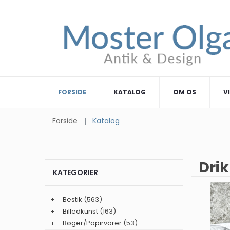
FORSIDE
KATALOG
OM OS
V
Forside
Katalog
Drik
KATEGORIER
+
Bestik
(563)
+
Billedkunst
(163)
+
Bøger/Papirvarer
(53)