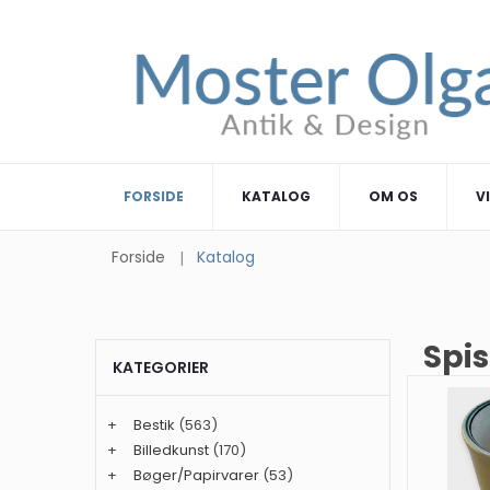
FORSIDE
KATALOG
OM OS
V
Forside
Katalog
Spis
KATEGORIER
+
Bestik
(563)
+
Billedkunst
(170)
+
Bøger/Papirvarer
(53)