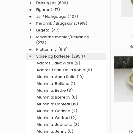
+
Drikkeglas
(606)
+
Figurer
(417)
+
Jul / Helligdage
(407)
+
Keramik / Brugskunst
(919)
+
Legetøj
(47)
+
Moderne møbler/Belysning
(278)
80
+
Platter m.v.
(618)
+
Spise og kaffestel
(2954)
Adams Calyx Ware (2)
Adams Titian: Della Robia (8)
Aluminia: Anna Sofie (10)
Aluminia: Bellona (1)
Aluminia: Birthe (3)
Aluminia: Borreby (0)
Aluminia: Confetti (19)
Aluminia: Corinna (2)
Aluminia: Gertrud (2)
Aluminia: Jeanette (3)
Aluminia: Jenny (6)
15