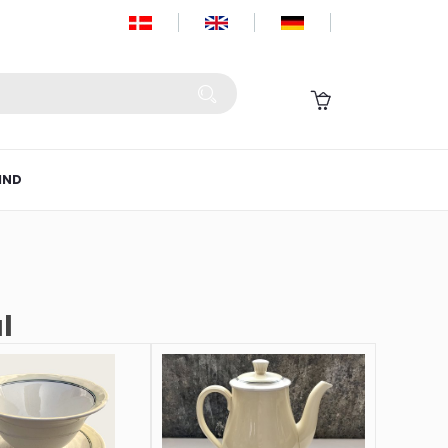
IND
l