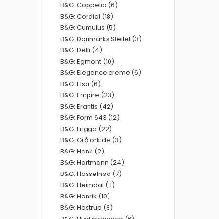
B&G: Coppelia (6)
B&G: Cordial (18)
B&G: Cumulus (5)
B&G: Danmarks Stellet (3)
B&G: Delfi (4)
B&G: Egmont (10)
B&G: Elegance creme (6)
B&G: Elsa (6)
B&G: Empire (23)
B&G: Erantis (42)
B&G: Form 643 (12)
B&G: Frigga (22)
B&G: Grå orkide (3)
B&G: Hank (2)
B&G: Hartmann (24)
B&G: Hasselnød (7)
B&G: Heimdal (11)
B&G: Henrik (10)
B&G: Hostrup (8)
B&G: Hvid elegance (6)