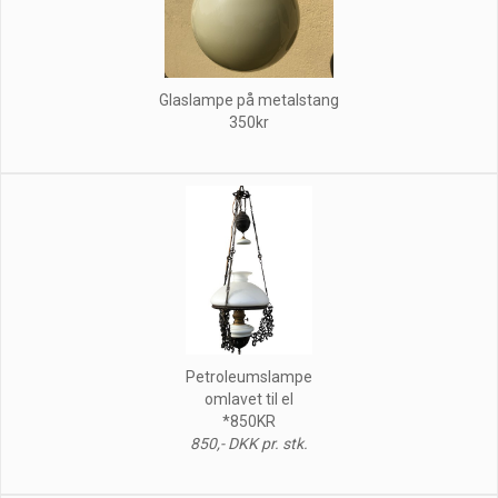
Glaslampe på metalstang
350kr
Petroleumslampe
omlavet til el
*850KR
850,- DKK pr. stk.