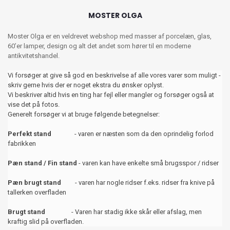
MOSTER OLGA
Moster Olga er en veldrevet webshop med masser af porcelæn, glas,
60’er lamper, design og alt det andet som hører til en moderne
antikvitetshandel.
Vi forsøger at give så god en beskrivelse af alle vores varer som muligt -
skriv gerne hvis der er noget ekstra du ønsker oplyst.
Vi beskriver altid hvis en ting har fejl eller mangler og forsøger også at
vise det på fotos.
Generelt forsøger vi at bruge følgende betegnelser:
Perfekt stand
- varen er næsten som da den oprindelig forlod
fabrikken
Pæn stand / Fin stand
- varen kan have enkelte små brugsspor / ridser
Pæn brugt stand
- varen har nogle ridser f.eks. ridser fra knive på
tallerken overfladen
Brugt stand
- Varen har stadig ikke skår eller afslag, men
kraftig slid på overfladen.