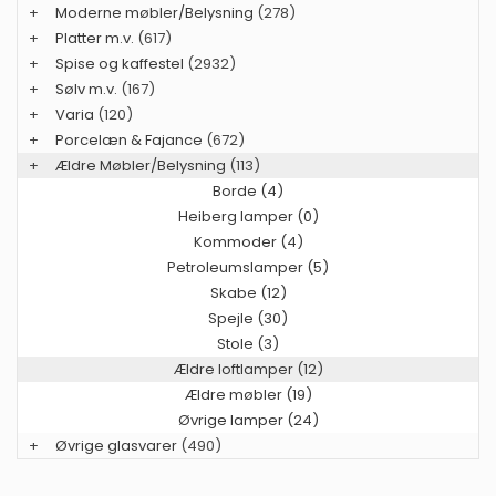
+
Moderne møbler/Belysning
(278)
+
Platter m.v.
(617)
+
Spise og kaffestel
(2932)
+
Sølv m.v.
(167)
+
Varia
(120)
+
Porcelæn & Fajance
(672)
+
Ældre Møbler/Belysning
(113)
Borde (4)
Heiberg lamper (0)
Kommoder (4)
Petroleumslamper (5)
Skabe (12)
Spejle (30)
Stole (3)
Ældre loftlamper (12)
Ældre møbler (19)
Øvrige lamper (24)
+
Øvrige glasvarer
(490)