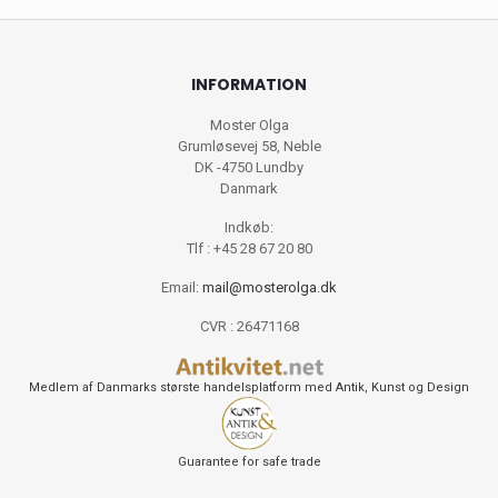
INFORMATION
Moster Olga
Grumløsevej 58, Neble
DK -4750 Lundby
Danmark
Indkøb:
Tlf : +45 28 67 20 80
Email:
mail@mosterolga.dk
CVR : 26471168
Medlem af Danmarks største handelsplatform med Antik, Kunst og Design
Guarantee for safe trade