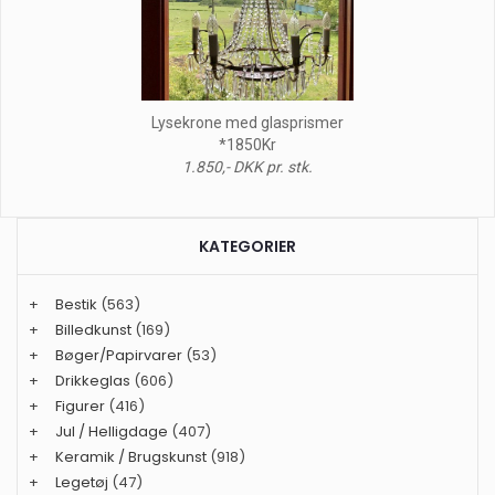
Lysekrone med glasprismer
*1850Kr
1.850,- DKK pr. stk.
KATEGORIER
+
Bestik
(563)
+
Billedkunst
(169)
+
Bøger/Papirvarer
(53)
+
Drikkeglas
(606)
+
Figurer
(416)
+
Jul / Helligdage
(407)
+
Keramik / Brugskunst
(918)
+
Legetøj
(47)