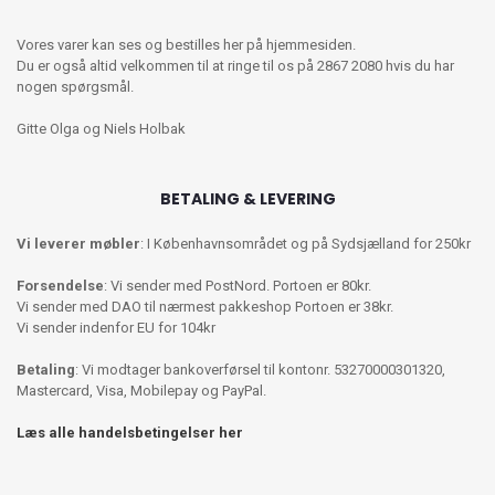
Vores varer kan ses og bestilles her på hjemmesiden.
Du er også altid velkommen til at ringe til os på 2867 2080 hvis du har
nogen spørgsmål.
Gitte Olga og Niels Holbak
BETALING & LEVERING
Vi leverer møbler
: I Københavnsområdet og på Sydsjælland for 250kr
Forsendelse
: Vi sender med PostNord. Portoen er 80kr.
Vi sender med DAO til nærmest pakkeshop Portoen er 38kr.
Vi sender indenfor EU for 104kr
Betaling
: Vi modtager bankoverførsel til kontonr. 53270000301320,
Mastercard, Visa, Mobilepay og PayPal.
Læs alle handelsbetingelser her