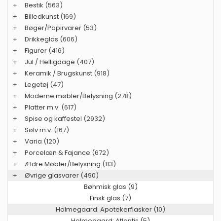
+
Bestik
(563)
+
Billedkunst
(169)
+
Bøger/Papirvarer
(53)
+
Drikkeglas
(606)
+
Figurer
(416)
+
Jul / Helligdage
(407)
+
Keramik / Brugskunst
(918)
+
Legetøj
(47)
+
Moderne møbler/Belysning
(278)
+
Platter m.v.
(617)
+
Spise og kaffestel
(2932)
+
Sølv m.v.
(167)
+
Varia
(120)
+
Porcelæn & Fajance
(672)
+
Ældre Møbler/Belysning
(113)
+
Øvrige glasvarer
(490)
Bøhmisk glas (9)
Finsk glas (7)
Holmegaard: Apotekerflasker (10)
Holmegaard: Atlantis (5)