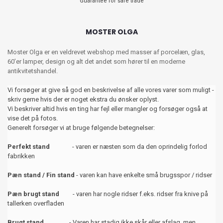
Guarantee for safe trade
MOSTER OLGA
Moster Olga er en veldrevet webshop med masser af porcelæn, glas,
60’er lamper, design og alt det andet som hører til en moderne
antikvitetshandel.
Vi forsøger at give så god en beskrivelse af alle vores varer som muligt -
skriv gerne hvis der er noget ekstra du ønsker oplyst.
Vi beskriver altid hvis en ting har fejl eller mangler og forsøger også at
vise det på fotos.
Generelt forsøger vi at bruge følgende betegnelser:
Perfekt stand
- varen er næsten som da den oprindelig forlod
fabrikken
Pæn stand / Fin stand
- varen kan have enkelte små brugsspor / ridser
Pæn brugt stand
- varen har nogle ridser f.eks. ridser fra knive på
tallerken overfladen
Brugt stand
- Varen har stadig ikke skår eller afslag, men