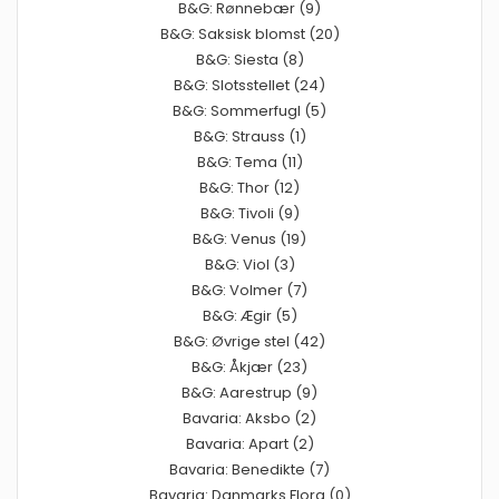
B&G: Rønnebær (9)
B&G: Saksisk blomst (20)
B&G: Siesta (8)
B&G: Slotsstellet (24)
B&G: Sommerfugl (5)
B&G: Strauss (1)
B&G: Tema (11)
B&G: Thor (12)
B&G: Tivoli (9)
B&G: Venus (19)
B&G: Viol (3)
B&G: Volmer (7)
B&G: Ægir (5)
B&G: Øvrige stel (42)
B&G: Åkjær (23)
B&G: Aarestrup (9)
Bavaria: Aksbo (2)
Bavaria: Apart (2)
Bavaria: Benedikte (7)
Bavaria: Danmarks Flora (0)