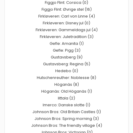
Figgjo Flint: Corsica (0)
Figgjo Flint: Øvrige stel (16)
Firkløveren: Carl von Linne (4)
Firkløveren: Disney jul (0)
Firkløveren: Gammeldags jul (4)
Firkløveren: Juletradition (3)
Gefle: Amanita (1)
Gefle: Pigg (3)
Gustavsberg (9)
Gustavsberg: Regina (5)
Hedebo (0)
Hutschenreuther: Noblesse (8)
Höganäs (8)
Höganäs: Old Höganäs (1)
Iittala (2)
Imerco: Danske slotte (1)
Johnson Bros: Old Britain Castles (1)
Johnson Bros: Spring morning (3)
Johnson Bros: The friendly village (4)
Johnson Bros: Victorian (0)