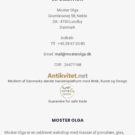
Moster Olga
Grumløsevej 58, Neble
DK -4750 Lundby
Danmark
Indkøb:
Tlf : +45 28 67 20 80
Email:
mail@mosterolga.dk
CVR : 26471168
Medlem af Danmarks største handelsplatform med Antik, Kunst og Design
Guarantee for safe trade
MOSTER OLGA
Moster Olga er en veldrevet webshop med masser af porcelæn, glas,