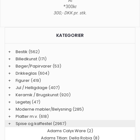
Ål
*300kr
300,- DKK pr. stk.
KATEGORIER
+
Bestik
(562)
+
Billedkunst
(171)
+
Bøger/Papirvarer
(53)
+
Drikkeglas
(604)
+
Figurer
(419)
+
Jul / Helligdage
(407)
+
Keramik / Brugskunst
(920)
+
Legetøj
(47)
+
Moderne møbler/Belysning
(285)
+
Platter m.v.
(618)
+
Spise og kaffestel
(2967)
Adams Calyx Ware (2)
Adams Titian: Della Robia (8)