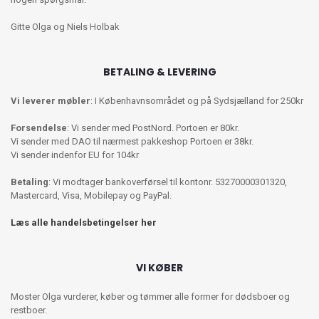
Gitte Olga og Niels Holbak
BETALING & LEVERING
Vi leverer møbler
: I Københavnsområdet og på Sydsjælland for 250kr
Forsendelse
: Vi sender med PostNord. Portoen er 80kr.
Vi sender med DAO til nærmest pakkeshop Portoen er 38kr.
Vi sender indenfor EU for 104kr
Betaling
: Vi modtager bankoverførsel til kontonr. 53270000301320,
Mastercard, Visa, Mobilepay og PayPal.
Læs alle handelsbetingelser her
VI KØBER
Moster Olga vurderer, køber og tømmer alle former for dødsboer og
restboer.