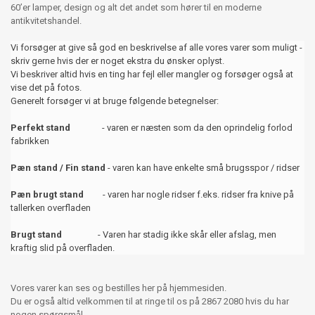
60’er lamper, design og alt det andet som hører til en moderne
antikvitetshandel.
Vi forsøger at give så god en beskrivelse af alle vores varer som muligt -
skriv gerne hvis der er noget ekstra du ønsker oplyst.
Vi beskriver altid hvis en ting har fejl eller mangler og forsøger også at
vise det på fotos.
Generelt forsøger vi at bruge følgende betegnelser:
Perfekt stand
- varen er næsten som da den oprindelig forlod
fabrikken
Pæn stand / Fin stand
- varen kan have enkelte små brugsspor / ridser
Pæn brugt stand
- varen har nogle ridser f.eks. ridser fra knive på
tallerken overfladen
Brugt stand
- Varen har stadig ikke skår eller afslag, men
kraftig slid på overfladen.
Vores varer kan ses og bestilles her på hjemmesiden.
Du er også altid velkommen til at ringe til os på 2867 2080 hvis du har
nogen spørgsmål.