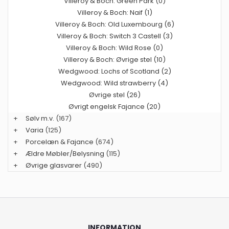
Villeroy & Boch: Green Park (0)
Villeroy & Boch: Naif (1)
Villeroy & Boch: Old Luxembourg (6)
Villeroy & Boch: Switch 3 Castell (3)
Villeroy & Boch: Wild Rose (0)
Villeroy & Boch: Øvrige stel (10)
Wedgwood: Lochs of Scotland (2)
Wedgwood: Wild strawberry (4)
Øvrige stel (26)
Øvrigt engelsk Fajance (20)
+
Sølv m.v.
(167)
+
Varia
(125)
+
Porcelæn & Fajance
(674)
+
Ældre Møbler/Belysning
(115)
+
Øvrige glasvarer
(490)
INFORMATION