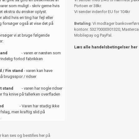
varer som muligt - skriv gerne hvis
Portoen er 38kr.
et ekstra du ønsker oplyst.
Vi sender indenfor EU for 104kr
 altid hvis en ting har fejl eller
 forsøger også at vise det på
Betaling
: Vi modtager bankoverførse
kontonr. 53270000301320, Mastercar
orsøger vi at bruge følgende
Mobilepay og PayPal.
r:
Læs alle handelsbetingelser her
tand
- varen er næsten som
indelig forlod fabrikken
 / Fin stand
- varen kan have
å brugsspor / ridser
t stand
- varen har nogle ridser
er fra knive på tallerken overfladen
and
- Varen har stadig ikke
afslag, men kraftig slid på
.
r kan ses og bestilles her på