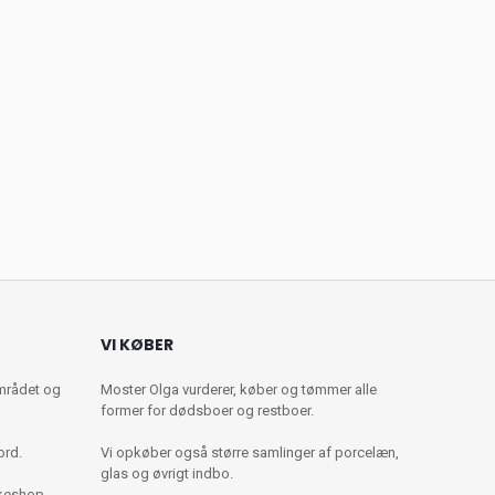
VI KØBER
mrådet og
Moster Olga vurderer, køber og tømmer alle
former for dødsboer og restboer.
ord.
Vi opkøber også større samlinger af porcelæn,
glas og øvrigt indbo.
kkeshop