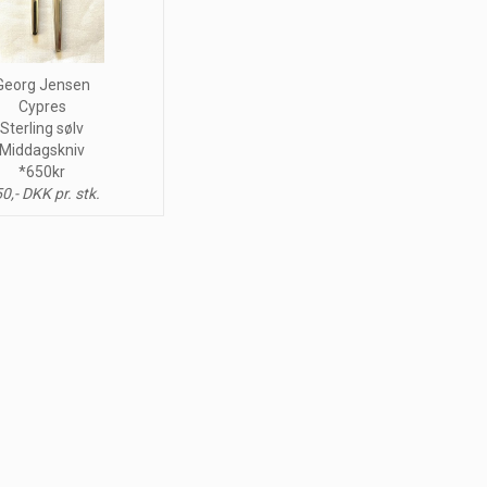
Georg Jensen
Cypres
Sterling sølv
Middagskniv
*650kr
0,- DKK pr. stk.