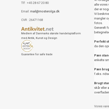
Tlf : +45 28 67 20 80
alle vores 
der er nog
Email:
mail@mosterolga.dk
Vi beskriver
mangler og
CVR : 26471168
fotos.
Generelt f
betegnelse
Medlem af Danmarks største handelsplatform
med Antik, Kunst og Design
Perfekt s
da den opr
Guarantee for safe trade
Pæn stand
enkelte sm
Pæn brug
f.eks. rids
Brugt st
skår eller 
overfladen
Vores vare