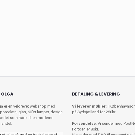
 OLGA
BETALING & LEVERING
ga er en veldrevet webshop med
Vi leverer møbler
: I Københavnso
porcelæn, glas, 60’er lamper, design
på Sydsjælland for 250kr
 andet som hører til en moderne
shandel.
Forsendelse
: Vi sender med PostN
Portoen er 80kr.
r at give så god en beskrivelse af
Vi sender med DAO til nærmest pa