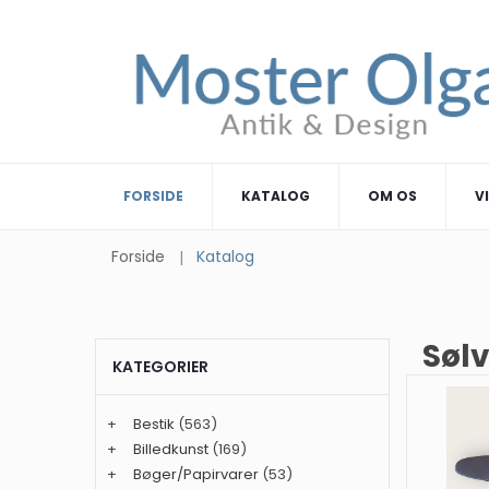
FORSIDE
KATALOG
OM OS
V
Forside
Katalog
Sølv
KATEGORIER
+
Bestik
(563)
+
Billedkunst
(169)
+
Bøger/Papirvarer
(53)