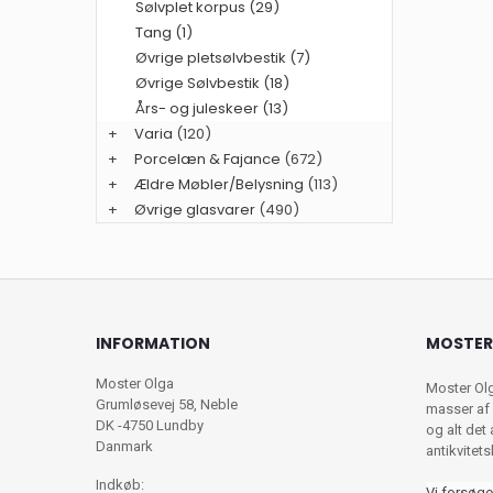
Sølvplet korpus (29)
Tang (1)
Øvrige pletsølvbestik (7)
Øvrige Sølvbestik (18)
Års- og juleskeer (13)
+
Varia
(120)
+
Porcelæn & Fajance
(672)
+
Ældre Møbler/Belysning
(113)
+
Øvrige glasvarer
(490)
INFORMATION
MOSTER
Moster Olga
Moster Ol
Grumløsevej 58, Neble
masser af 
DK -4750 Lundby
og alt det
Danmark
antikvitet
Indkøb:
Vi forsøge