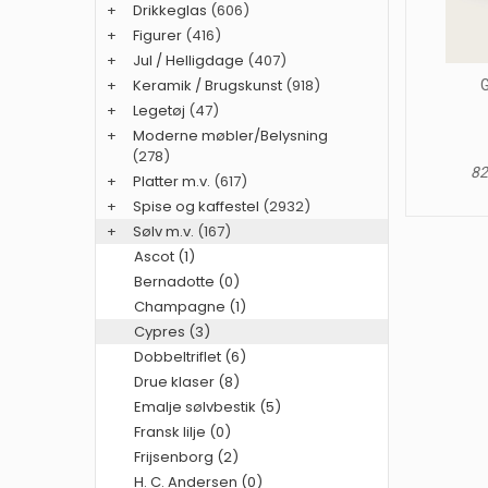
+
Drikkeglas
(606)
+
Figurer
(416)
+
Jul / Helligdage
(407)
+
Keramik / Brugskunst
(918)
G
+
Legetøj
(47)
+
Moderne møbler/Belysning
(278)
82
+
Platter m.v.
(617)
+
Spise og kaffestel
(2932)
+
Sølv m.v.
(167)
Ascot (1)
Bernadotte (0)
Champagne (1)
Cypres (3)
Dobbeltriflet (6)
Drue klaser (8)
Emalje sølvbestik (5)
Fransk lilje (0)
Frijsenborg (2)
H. C. Andersen (0)