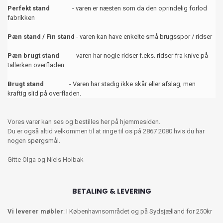
Perfekt stand
- varen er næsten som da den oprindelig forlod
fabrikken
Pæn stand / Fin stand
- varen kan have enkelte små brugsspor / ridser
Pæn brugt stand
- varen har nogle ridser f.eks. ridser fra knive på
tallerken overfladen
Brugt stand
- Varen har stadig ikke skår eller afslag, men
kraftig slid på overfladen.
Vores varer kan ses og bestilles her på hjemmesiden.
Du er også altid velkommen til at ringe til os på 2867 2080 hvis du har
nogen spørgsmål.
Gitte Olga og Niels Holbak
BETALING & LEVERING
Vi leverer møbler
: I Københavnsområdet og på Sydsjælland for 250kr