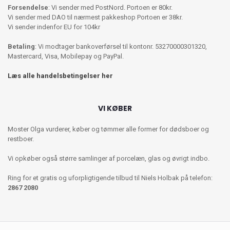
Forsendelse
: Vi sender med PostNord. Portoen er 80kr.
Vi sender med DAO til nærmest pakkeshop Portoen er 38kr.
Vi sender indenfor EU for 104kr
Betaling
: Vi modtager bankoverførsel til kontonr. 53270000301320,
Mastercard, Visa, Mobilepay og PayPal.
Læs alle handelsbetingelser her
VI KØBER
Moster Olga vurderer, køber og tømmer alle former for dødsboer og
restboer.
Vi opkøber også større samlinger af porcelæn, glas og øvrigt indbo.
Ring for et gratis og uforpligtigende tilbud til Niels Holbak på telefon:
2867 2080