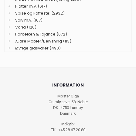
+
Platter m.v.
(617)
+
Spise og kaffestel
(2932)
+
Sølv m.v.
(167)
+
Varia
(120)
+
Porcelæn & Fajance
(672)
+
Ældre Møbler/Belysning
(113)
+
Øvrige glasvarer
(490)
INFORMATION
Moster Olga
Grumløsevej 58, Neble
DK -4750 Lundby
Danmark
Indkøb:
Tlf : +45 28 67 20 80