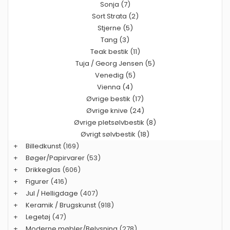
Sonja (7)
Sort Strata (2)
Stjerne (5)
Tang (3)
Teak bestik (11)
Tuja / Georg Jensen (5)
Venedig (5)
Vienna (4)
Øvrige bestik (17)
Øvrige knive (24)
Øvrige pletsølvbestik (8)
Øvrigt sølvbestik (18)
+
Billedkunst
(169)
+
Bøger/Papirvarer
(53)
+
Drikkeglas
(606)
+
Figurer
(416)
+
Jul / Helligdage
(407)
+
Keramik / Brugskunst
(918)
+
Legetøj
(47)
+
Moderne møbler/Belysning
(278)