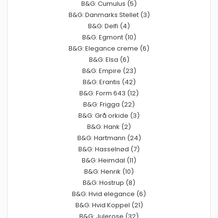
B&G: Cumulus (5)
B&G: Danmarks Stellet (3)
B&G: Delfi (4)
B&G: Egmont (10)
B&G: Elegance creme (6)
B&G: Elsa (6)
B&G: Empire (23)
B&G: Erantis (42)
B&G: Form 643 (12)
B&G: Frigga (22)
B&G: Grå orkide (3)
B&G: Hank (2)
B&G: Hartmann (24)
B&G: Hasselnød (7)
B&G: Heimdal (11)
B&G: Henrik (10)
B&G: Hostrup (8)
B&G: Hvid elegance (6)
B&G: Hvid Koppel (21)
B&G: Julerose (32)