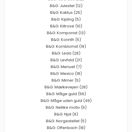
B&G: Julestel (12)
B&G: Kaktus (25)
B&G: Kipling (5)
B&G: Klitrose (10)
B&G: Komponist (13)
B&G: Korinth (5)
B&G: Kornblomst (19)
B&G: Leda (28)
B&G: Løvfald (21)
B&G: Menuet (7)
B&G: Mexico (18)
B&G: Mimer (5)
B&G: Mælkevejen (28)
B&G: Måge guld (56)
B&G: Måge uden guld (49)
B&G: Nellike motiv (6)
B&G: Njal (9)
B&G: Norgestellet (5)
B&G: Offenbach (18)