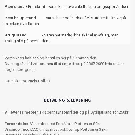
Pæn stand / Fin stand
- varen kan have enkelte små brugsspor / ridser
Pæn brugt stand
- varen har nogle ridser f.eks. ridser fra knive på
tallerken overfladen
Brugt stand
- Varen har stadig ikke skår eller afslag, men
kraftig slid på overfladen.
Vores varer kan ses og bestilles her på hjemmesiden.
Du er også altid velkommen til at ringe til os på 2867 2080 hvis du har
nogen spørgsmål.
Gitte Olga og Niels Holbak
BETALING & LEVERING
Vi leverer møbler
: I Københavnsområdet og på Sydsjælland for 250kr
Forsendelse
: Vi sender med PostNord. Portoen er 80kr.
Vi sender med DAO til nærmest pakkeshop Portoen er 38kr.