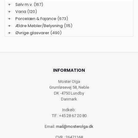
+
Sølv m.v.
(167)
+
Varia
(120)
+
Porcelæn & Fajance
(673)
+
Ældre Møbler/Belysning
(115)
+
Øvrige glasvarer
(490)
INFORMATION
Moster Olga
Grumløsevej 58, Neble
DK -4750 Lundby
Danmark
Indkøb:
Tlf : +45 28 67 20 80
Email:
mail@mosterolga.dk
CVR : 26471168