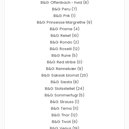
B&G: Offenbach - hvid (8)
B&G: Peru (7)
B&G: Prik (1)
B&G: Prinsesse Margrethe (9)
B&G: Prisme (4)
B&G: Relief (10)
B&G: Rondo (2)
B&G: Roselil (12)
B&G: Rune (5)
B&G: Rød stribe (0)
B&G: Rønnebær (9)
B&G: Saksisk blomst (20)
B&G: Siesta (8)
B&G: Slotsstellet (24)
B&G: Sommerfugl (5)
B&G: Strauss (1)
B&G: Tema (11)
B&G: Thor (12)
B&G: Tivoli (9)
B&G: Venus (19)