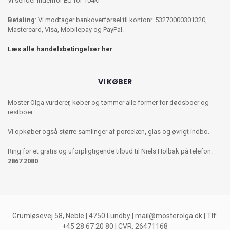
Vi sender indenfor EU for 104kr
Betaling
: Vi modtager bankoverførsel til kontonr. 53270000301320,
Mastercard, Visa, Mobilepay og PayPal.
Læs alle handelsbetingelser her
VI KØBER
Moster Olga vurderer, køber og tømmer alle former for dødsboer og
restboer.
Vi opkøber også større samlinger af porcelæn, glas og øvrigt indbo.
Ring for et gratis og uforpligtigende tilbud til Niels Holbak på telefon:
2867 2080
Grumløsevej 58, Neble | 4750 Lundby |
mail@mosterolga.dk
| Tlf:
+45 28 67 20 80 | CVR: 26471168