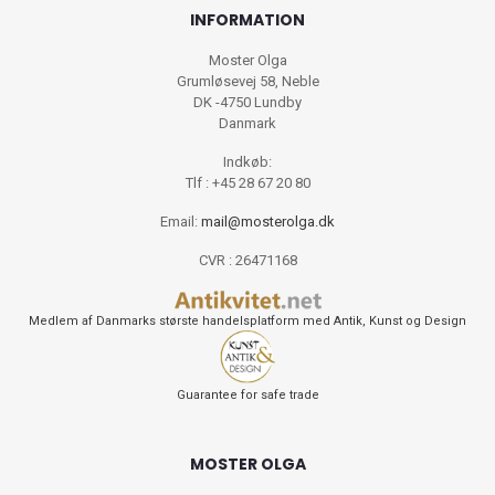
INFORMATION
Moster Olga
Grumløsevej 58, Neble
DK -4750 Lundby
Danmark
Indkøb:
Tlf : +45 28 67 20 80
Email:
mail@mosterolga.dk
CVR : 26471168
Medlem af Danmarks største handelsplatform med Antik, Kunst og Design
Guarantee for safe trade
MOSTER OLGA