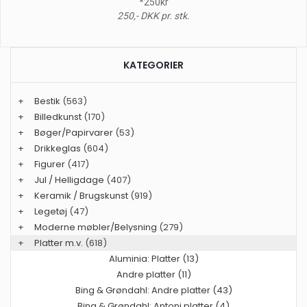
*250kr
250,- DKK pr. stk.
KATEGORIER
+
Bestik
(563)
+
Billedkunst
(170)
+
Bøger/Papirvarer
(53)
+
Drikkeglas
(604)
+
Figurer
(417)
+
Jul / Helligdage
(407)
+
Keramik / Brugskunst
(919)
+
Legetøj
(47)
+
Moderne møbler/Belysning
(279)
+
Platter m.v.
(618)
Aluminia: Platter (13)
Andre platter (11)
Bing & Grøndahl: Andre platter (43)
Bing & Grøndahl: Antoni platter (4)