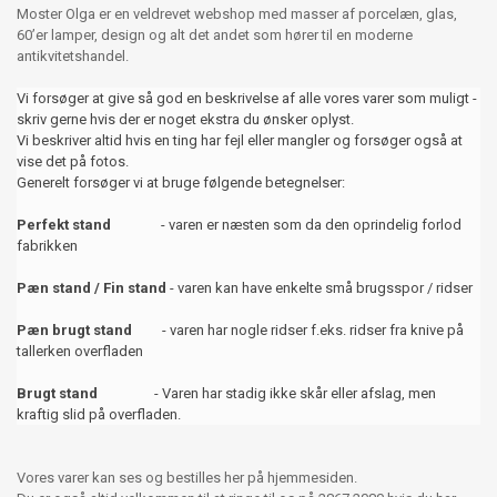
Moster Olga er en veldrevet webshop med masser af porcelæn, glas,
60’er lamper, design og alt det andet som hører til en moderne
antikvitetshandel.
Vi forsøger at give så god en beskrivelse af alle vores varer som muligt -
skriv gerne hvis der er noget ekstra du ønsker oplyst.
Vi beskriver altid hvis en ting har fejl eller mangler og forsøger også at
vise det på fotos.
Generelt forsøger vi at bruge følgende betegnelser:
Perfekt stand
- varen er næsten som da den oprindelig forlod
fabrikken
Pæn stand / Fin stand
- varen kan have enkelte små brugsspor / ridser
Pæn brugt stand
- varen har nogle ridser f.eks. ridser fra knive på
tallerken overfladen
Brugt stand
- Varen har stadig ikke skår eller afslag, men
kraftig slid på overfladen.
Vores varer kan ses og bestilles her på hjemmesiden.