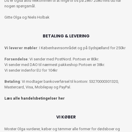
Du er også altid velkommen til at ringe til os på 2867 2080 hvis du har
nogen spørgsmål.
Gitte Olga og Niels Holbak
BETALING & LEVERING
Vi leverer møbler
: I Københavnsområdet og på Sydsjælland for 250kr
Forsendelse
: Vi sender med PostNord. Portoen er 80kr.
Vi sender med DAO til nærmest pakkeshop Portoen er 38kr.
Vi sender indenfor EU for 104kr
Betaling
: Vi modtager bankoverførsel til kontonr. 53270000301320,
Mastercard, Visa, Mobilepay og PayPal.
Læs alle handelsbetingelser her
VI KØBER
Moster Olga vurderer, køber og tømmer alle former for dødsboer og