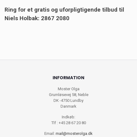
Ring for et gratis og uforpligtigende tilbud til
Niels Holbak: 2867 2080
INFORMATION
Moster Olga
Grumløsevej 58, Neble
DK -4750 Lundby
Danmark
Indkøb:
Tlf : +45 28 67 20 80
Email:
mail@mosterolga.dk