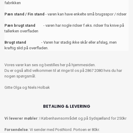
fabrikken
Pæn stand / Fin stand
- varen kan have enkelte små brugsspor / ridser
Pæn brugt stand
- varen har nogle ridser f.eks. ridser fra knive på
tallerken overfladen
Brugt stand
- Varen har stadig ikke skår eller afslag, men
kraftig slid på overfladen.
Vores varer kan ses og bestilles her på hjemmesiden.
Du er også altid velkommen til at ringe til os på 2867 2080 hvis du har
nogen spørgsmål.
Gitte Olga og Niels Holbak
BETALING & LEVERING
Vi leverer møbler
: I Københavnsområdet og på Sydsjælland for 250kr
Forsendelse
: Vi sender med PostNord. Portoen er 80kr.