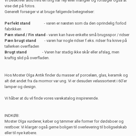
Vi beskriver altid hvis en ting har fejl eller mangler og forsøger også at
vise det på fotos.
Generelt forsøger vi at bruge følgende betegnelser:
Perfekt stand
- varen er næsten som da den oprindelig forlod
fabrikken
Pæn stand / Fin stand
- varen kan have enkelte små brugsspor / ridser
Pæn brugt stand
- varen har nogle ridser f.eks. ridser fra knive på
tallerken overfladen
Brugt stand
- Varen har stadig ikke skår eller afslag, men
kraftig slid på overfladen.
Hos Moster Olga Antik finder du masser af porcelæn, glas, keramik og
alt det andet fra da mormor var ung. Vi er desuden velassorteret i 60’er
lamper og design.
Vi håber at du vil finde vores varekatalog inspirerende.
INDKØB:
Moster Olga vurderer, køber og tømmer alle former for dødsboer og
restboer. Vi klargør også gerne boligen til overlevering til boligselskab
eller til nye købere.