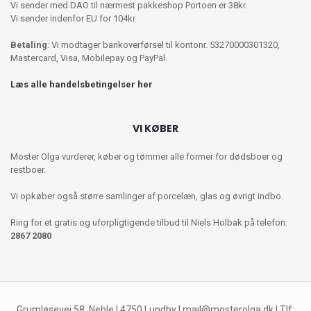
Vi sender med DAO til nærmest pakkeshop Portoen er 38kr.
Vi sender indenfor EU for 104kr
Betaling
: Vi modtager bankoverførsel til kontonr. 53270000301320,
Mastercard, Visa, Mobilepay og PayPal.
Læs alle handelsbetingelser her
VI KØBER
Moster Olga vurderer, køber og tømmer alle former for dødsboer og
restboer.
Vi opkøber også større samlinger af porcelæn, glas og øvrigt indbo.
Ring for et gratis og uforpligtigende tilbud til Niels Holbak på telefon:
2867 2080
Grumløsevej 58, Neble | 4750 Lundby |
mail@mosterolga.dk
| Tlf: