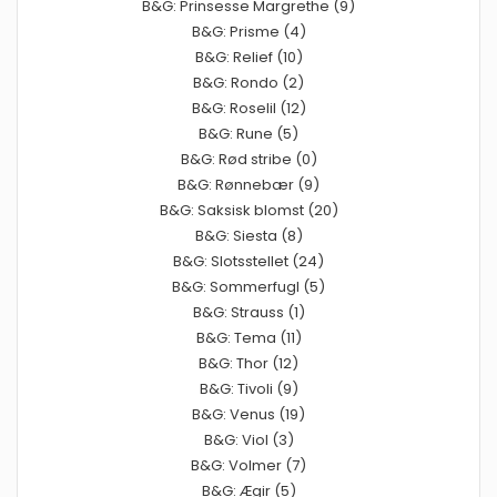
B&G: Prinsesse Margrethe (9)
B&G: Prisme (4)
B&G: Relief (10)
B&G: Rondo (2)
B&G: Roselil (12)
B&G: Rune (5)
B&G: Rød stribe (0)
B&G: Rønnebær (9)
B&G: Saksisk blomst (20)
B&G: Siesta (8)
B&G: Slotsstellet (24)
B&G: Sommerfugl (5)
B&G: Strauss (1)
B&G: Tema (11)
B&G: Thor (12)
B&G: Tivoli (9)
B&G: Venus (19)
B&G: Viol (3)
B&G: Volmer (7)
B&G: Ægir (5)