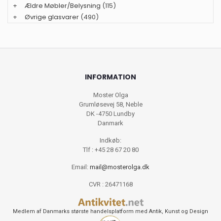
+
Ældre Møbler/Belysning
(115)
+
Øvrige glasvarer
(490)
INFORMATION
Moster Olga
Grumløsevej 58, Neble
DK -4750 Lundby
Danmark
Indkøb:
Tlf : +45 28 67 20 80
Email:
mail@mosterolga.dk
CVR : 26471168
Medlem af Danmarks største handelsplatform med Antik, Kunst og Design