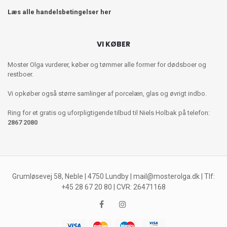
Læs alle handelsbetingelser her
VI KØBER
Moster Olga vurderer, køber og tømmer alle former for dødsboer og
restboer.
Vi opkøber også større samlinger af porcelæn, glas og øvrigt indbo.
Ring for et gratis og uforpligtigende tilbud til Niels Holbak på telefon:
2867 2080
Grumløsevej 58, Neble | 4750 Lundby |
mail@mosterolga.dk
| Tlf:
+45 28 67 20 80 | CVR: 26471168