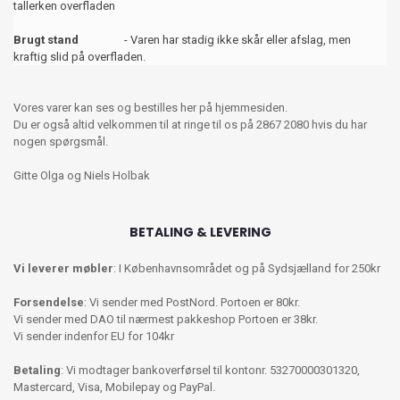
tallerken overfladen
Brugt stand
- Varen har stadig ikke skår eller afslag, men
kraftig slid på overfladen.
Vores varer kan ses og bestilles her på hjemmesiden.
Du er også altid velkommen til at ringe til os på 2867 2080 hvis du har
nogen spørgsmål.
Gitte Olga og Niels Holbak
BETALING & LEVERING
Vi leverer møbler
: I Københavnsområdet og på Sydsjælland for 250kr
Forsendelse
: Vi sender med PostNord. Portoen er 80kr.
Vi sender med DAO til nærmest pakkeshop Portoen er 38kr.
Vi sender indenfor EU for 104kr
Betaling
: Vi modtager bankoverførsel til kontonr. 53270000301320,
Mastercard, Visa, Mobilepay og PayPal.