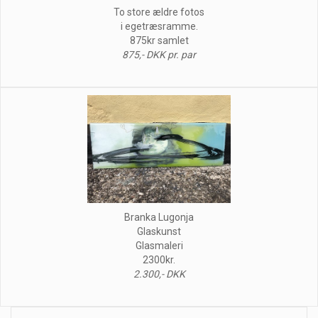
To store ældre fotos
i egetræsramme.
875kr samlet
875,- DKK pr. par
Branka Lugonja
Glaskunst
Glasmaleri
2300kr.
2.300,- DKK