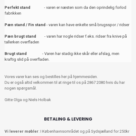
Perfekt stand
- varen er næsten som da den oprindelig forlod
fabrikken
Pæn stand / Fin stand
- varen kan have enkelte små brugsspor / ridser
Pæn brugt stand
- varen har nogle ridser f.eks. ridser fra knive på
tallerken overfladen
Brugt stand
- Varen har stadig ikke skår eller afslag, men
kraftig slid på overfladen.
Vores varer kan ses og bestilles her på hjemmesiden.
Du er også altid velkommen til at ringe til os på 2867 2080 hvis du har
nogen spørgsmål.
Gitte Olga og Niels Holbak
BETALING & LEVERING
Vi leverer møbler
: I Københavnsområdet og på Sydsjælland for 250kr