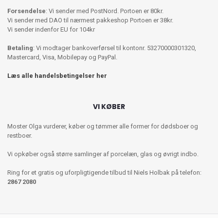
Forsendelse
: Vi sender med PostNord. Portoen er 80kr.
Vi sender med DAO til nærmest pakkeshop Portoen er 38kr.
Vi sender indenfor EU for 104kr
Betaling
: Vi modtager bankoverførsel til kontonr. 53270000301320,
Mastercard, Visa, Mobilepay og PayPal.
Læs alle handelsbetingelser her
VI KØBER
Moster Olga vurderer, køber og tømmer alle former for dødsboer og
restboer.
Vi opkøber også større samlinger af porcelæn, glas og øvrigt indbo.
Ring for et gratis og uforpligtigende tilbud til Niels Holbak på telefon:
2867 2080