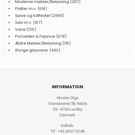
+
Moderne møbler/Belysning
(287)
+
Platter m.v.
(618)
+
Spise og kaffestel
(2969)
+
Sølv m.v.
(167)
+
Varia
(125)
+
Porcelæn & Fajance
(678)
+
Ældre Møbler/Belysning
(115)
+
Øvrige glasvarer
(490)
INFORMATION
Moster Olga
Grumløsevej 58, Neble
DK -4750 Lundby
Danmark
Indkøb:
Tlf : +45 28 67 20 80