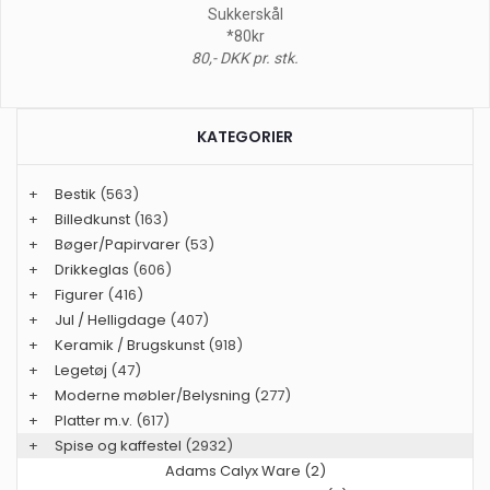
Sukkerskål
*80kr
80,- DKK pr. stk.
KATEGORIER
+
Bestik
(563)
+
Billedkunst
(163)
+
Bøger/Papirvarer
(53)
+
Drikkeglas
(606)
+
Figurer
(416)
+
Jul / Helligdage
(407)
+
Keramik / Brugskunst
(918)
+
Legetøj
(47)
+
Moderne møbler/Belysning
(277)
+
Platter m.v.
(617)
+
Spise og kaffestel
(2932)
Adams Calyx Ware (2)