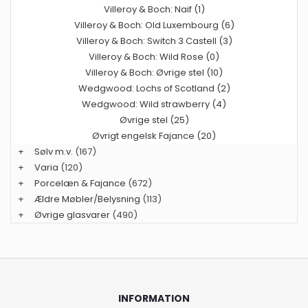
Villeroy & Boch: Naif (1)
Villeroy & Boch: Old Luxembourg (6)
Villeroy & Boch: Switch 3 Castell (3)
Villeroy & Boch: Wild Rose (0)
Villeroy & Boch: Øvrige stel (10)
Wedgwood: Lochs of Scotland (2)
Wedgwood: Wild strawberry (4)
Øvrige stel (25)
Øvrigt engelsk Fajance (20)
+
Sølv m.v.
(167)
+
Varia
(120)
+
Porcelæn & Fajance
(672)
+
Ældre Møbler/Belysning
(113)
+
Øvrige glasvarer
(490)
INFORMATION