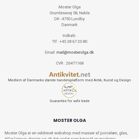
Moster Olga
Grumløsevej 58, Neble
DK -4750 Lundby
Danmark
Indkøb:
Tlf : +45 28 67 20 80
Email:
mail@mosterolga.dk
CVR : 26471168
Medlem af Danmarks største handelsplatform med Antik, Kunst og Design
Guarantee for safe trade
MOSTER OLGA
Moster Olga er en veldrevet webshop med masser af porcelæn, glas,
60’er lamper, design og alt det andet som hører til en moderne