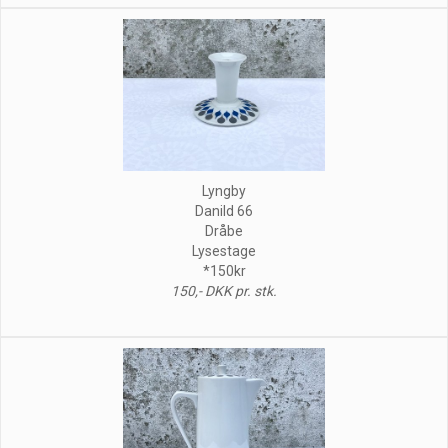
Lyngby
Danild 66
Dråbe
Lysestage
*150kr
150,- DKK pr. stk.