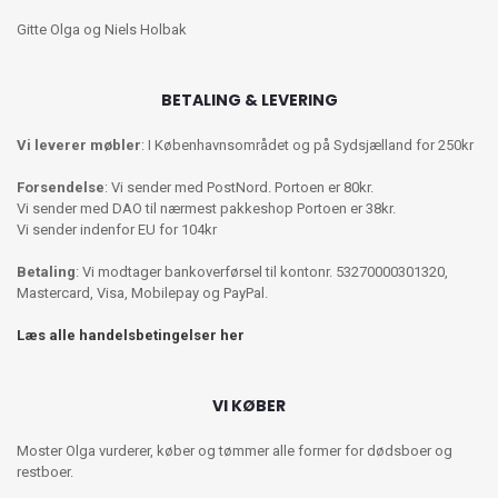
Gitte Olga og Niels Holbak
BETALING & LEVERING
Vi leverer møbler
: I Københavnsområdet og på Sydsjælland for 250kr
Forsendelse
: Vi sender med PostNord. Portoen er 80kr.
Vi sender med DAO til nærmest pakkeshop Portoen er 38kr.
Vi sender indenfor EU for 104kr
Betaling
: Vi modtager bankoverførsel til kontonr. 53270000301320,
Mastercard, Visa, Mobilepay og PayPal.
Læs alle handelsbetingelser her
VI KØBER
Moster Olga vurderer, køber og tømmer alle former for dødsboer og
restboer.