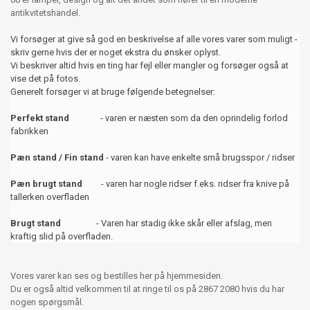
antikvitetshandel.
Vi forsøger at give så god en beskrivelse af alle vores varer som muligt -
skriv gerne hvis der er noget ekstra du ønsker oplyst.
Vi beskriver altid hvis en ting har fejl eller mangler og forsøger også at
vise det på fotos.
Generelt forsøger vi at bruge følgende betegnelser:
Perfekt stand
- varen er næsten som da den oprindelig forlod
fabrikken
Pæn stand / Fin stand
- varen kan have enkelte små brugsspor / ridser
Pæn brugt stand
- varen har nogle ridser f.eks. ridser fra knive på
tallerken overfladen
Brugt stand
- Varen har stadig ikke skår eller afslag, men
kraftig slid på overfladen.
Vores varer kan ses og bestilles her på hjemmesiden.
Du er også altid velkommen til at ringe til os på 2867 2080 hvis du har
nogen spørgsmål.