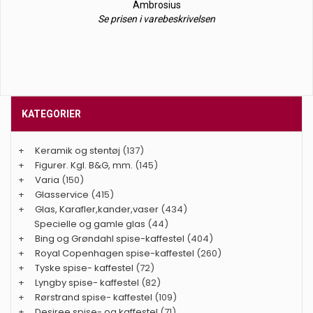
Ambrosius
Se prisen i varebeskrivelsen
KATEGORIER
+
Keramik og stentøj
(137)
+
Figurer. Kgl. B&G, mm.
(145)
+
Varia
(150)
+
Glasservice
(415)
+
Glas, Karafler,kander,vaser
(434)
Specielle og gamle glas
(44)
+
Bing og Grøndahl spise-kaffestel
(404)
+
Royal Copenhagen spise-kaffestel
(260)
+
Tyske spise- kaffestel
(72)
+
Lyngby spise- kaffestel
(82)
+
Rørstrand spise- kaffestel
(109)
+
Desiree spise- og kaffestel
(71)