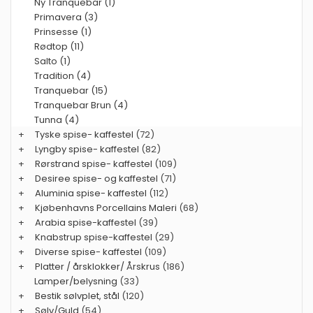
Ny Tranquebar (1)
Primavera (3)
Prinsesse (1)
Rødtop (11)
Salto (1)
Tradition (4)
Tranquebar (15)
Tranquebar Brun (4)
Tunna (4)
+
Tyske spise- kaffestel
(72)
+
Lyngby spise- kaffestel
(82)
+
Rørstrand spise- kaffestel
(109)
+
Desiree spise- og kaffestel
(71)
+
Aluminia spise- kaffestel
(112)
+
Kjøbenhavns Porcellains Maleri
(68)
+
Arabia spise-kaffestel
(39)
+
Knabstrup spise-kaffestel
(29)
+
Diverse spise- kaffestel
(109)
+
Platter / årsklokker/ Årskrus
(186)
Lamper/belysning
(33)
+
Bestik sølvplet, stål
(120)
+
Sølv/Guld
(54)