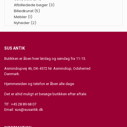
Afbilledede bøger
(3)
Billedkunst
(5)
Møbler
(1)
Nyheder
(2)
SUS ANTIK
Butikken er åben hver lørdag og søndag fra 11-15.
Asmindrupvej 46, DK-4572 Nr. Asmindrup, Odsherred
Danmark.
Hjemmesiden og telefon er åben alle dage.
Det er altid muligt at besøge butikken efter aftale.
Tlf : +45 28 89 68 07
Email:
sus@susantik.dk