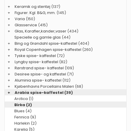
+
Keramik og stentøj
(137)
+
Figurer. Kgl. B&G, mm.
(145)
+
Varia
(150)
+
Glasservice
(415)
+
Glas, Karafler,kander,vaser
(434)
Specielle og gamle glas
(44)
+
Bing og Grøndahl spise-kaffestel
(404)
+
Royal Copenhagen spise-kaffestel
(260)
+
Tyske spise- kaffestel
(72)
+
Lyngby spise- kaffestel
(82)
+
Rørstrand spise- kaffestel
(109)
+
Desiree spise- og kaffestel
(71)
+
Aluminia spise- kaffestel
(112)
+
Kjøbenhavns Porcellains Maleri
(68)
+
Arabia spise-kaffestel
(39)
Arctica (1)
Birka (2)
Blues (4)
Fennica (9)
Harlekin (2)
Karelia (5)