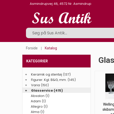
Asmindrupvej 46, 4572 Nr. Asmindrup
Forside
Katalog
Glas
KATEGORIER
+
Keramik og stentøj
(137)
+
Figurer. Kgl. B&G, mm.
(145)
+
Varia
(150)
+
Glasservice
(415)
Absalon (1)
Adam (1)
Wellin
Allegro (1)
skibsm
Alma (1)