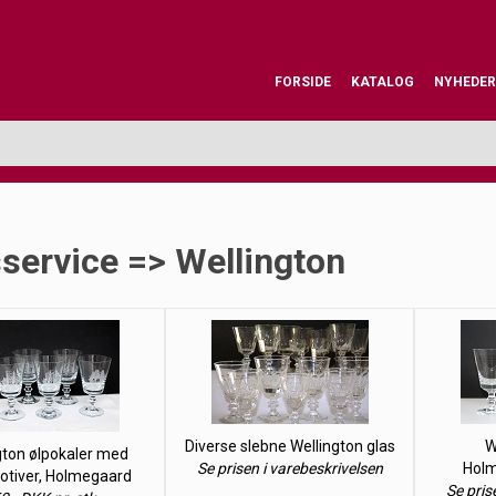
FORSIDE
KATALOG
NYHEDER
service => Wellington
Diverse slebne Wellington glas
W
gton ølpokaler med
Se prisen i varebeskrivelsen
Holm
otiver, Holmegaard
Se pris