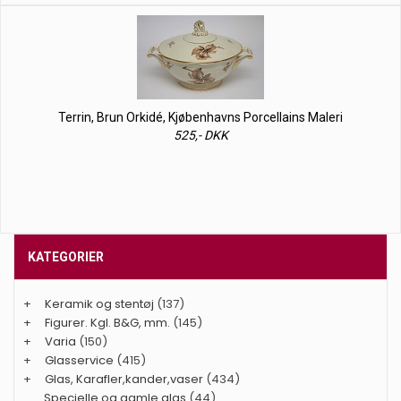
Terrin, Brun Orkidé, Kjøbenhavns Porcellains Maleri
525,- DKK
KATEGORIER
+
Keramik og stentøj
(137)
+
Figurer. Kgl. B&G, mm.
(145)
+
Varia
(150)
+
Glasservice
(415)
+
Glas, Karafler,kander,vaser
(434)
Specielle og gamle glas
(44)