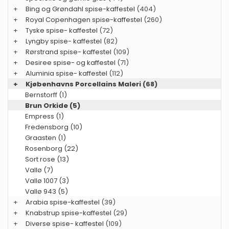
+
Bing og Grøndahl spise-kaffestel
(404)
+
Royal Copenhagen spise-kaffestel
(260)
+
Tyske spise- kaffestel
(72)
+
Lyngby spise- kaffestel
(82)
+
Rørstrand spise- kaffestel
(109)
+
Desiree spise- og kaffestel
(71)
+
Aluminia spise- kaffestel
(112)
+
Kjøbenhavns Porcellains Maleri
(68)
Bernstorff (1)
Brun Orkide (5)
Empress (1)
Fredensborg (10)
Graasten (1)
Rosenborg (22)
Sort rose (13)
Vallø (7)
Vallø 1007 (3)
Vallø 943 (5)
+
Arabia spise-kaffestel
(39)
+
Knabstrup spise-kaffestel
(29)
+
Diverse spise- kaffestel
(109)