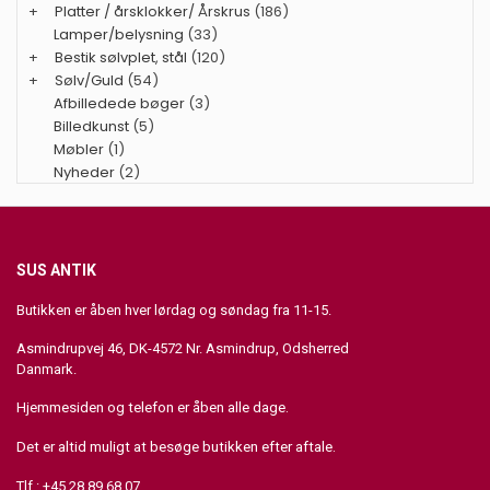
+
Platter / årsklokker/ Årskrus
(186)
Lamper/belysning
(33)
+
Bestik sølvplet, stål
(120)
+
Sølv/Guld
(54)
Afbilledede bøger
(3)
Billedkunst
(5)
Møbler
(1)
Nyheder
(2)
SUS ANTIK
Butikken er åben hver lørdag og søndag fra 11-15.
Asmindrupvej 46, DK-4572 Nr. Asmindrup, Odsherred
Danmark.
Hjemmesiden og telefon er åben alle dage.
Det er altid muligt at besøge butikken efter aftale.
Tlf : +45 28 89 68 07