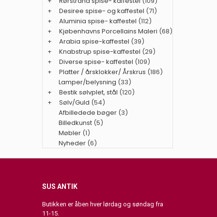
+
Rørstrand spise- kaffestel
(109)
+
Desiree spise- og kaffestel
(71)
+
Aluminia spise- kaffestel
(112)
+
Kjøbenhavns Porcellains Maleri
(68)
+
Arabia spise-kaffestel
(39)
+
Knabstrup spise-kaffestel
(29)
+
Diverse spise- kaffestel
(109)
+
Platter / årsklokker/ Årskrus
(186)
Lamper/belysning
(33)
+
Bestik sølvplet, stål
(120)
+
Sølv/Guld
(54)
Afbilledede bøger
(3)
Billedkunst
(5)
Møbler
(1)
Nyheder
(6)
SUS ANTIK
Butikken er åben hver lørdag og søndag fra
11-15.