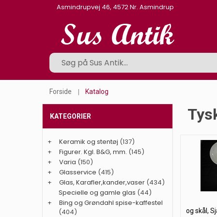
Asmindrupvej 46, 4572 Nr. Asmindrup
Forside
Katalog
Tysk
KATEGORIER
+
Keramik og stentøj
(137)
+
Figurer. Kgl. B&G, mm.
(145)
+
Varia
(150)
+
Glasservice
(415)
+
Glas, Karafler,kander,vaser
(434)
Specielle og gamle glas
(44)
+
Bing og Grøndahl spise-kaffestel
og skål, S
(404)