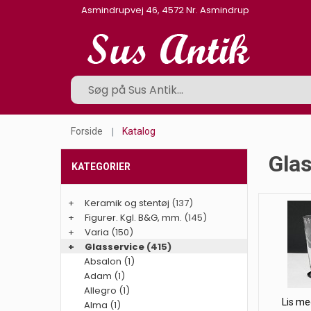
Asmindrupvej 46, 4572 Nr. Asmindrup
Forside
Katalog
Glas
KATEGORIER
+
Keramik og stentøj
(137)
+
Figurer. Kgl. B&G, mm.
(145)
+
Varia
(150)
+
Glasservice
(415)
Absalon (1)
Adam (1)
Allegro (1)
Lis me
Alma (1)