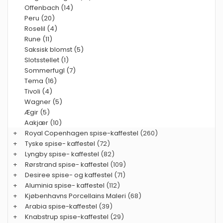
Offenbach (14)
Peru (20)
Roselil (4)
Rune (11)
Saksisk blomst (5)
Slotsstellet (1)
Sommerfugl (7)
Tema (16)
Tivoli (4)
Wagner (5)
Ægir (5)
Aakjær (10)
+
Royal Copenhagen spise-kaffestel
(260)
+
Tyske spise- kaffestel
(72)
+
Lyngby spise- kaffestel
(82)
+
Rørstrand spise- kaffestel
(109)
+
Desiree spise- og kaffestel
(71)
+
Aluminia spise- kaffestel
(112)
+
Kjøbenhavns Porcellains Maleri
(68)
+
Arabia spise-kaffestel
(39)
+
Knabstrup spise-kaffestel
(29)