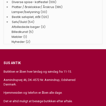
+
Diverse spise- kaffestel
(109)
+
Platter / årsklokker/ Årskrus
(186)
Lamper/belysning
(33)
+
Bestik sølvplet, stål
(120)
+
Sølv/Guld
(54)
Afbilledede bøger
(3)
Billedkunst
(5)
Møbler
(1)
Nyheder
(2)
SUS ANTIK
Butikken er åben hver lørdag og søndag fra 11-15.
Asmindrupvej 46, DK-4572 Nr. Asmindrup, Odsherred
Danmark.
Hjemmesiden og telefon er åben alle dage.
Det er altid muligt at besøge butikken efter aftale.