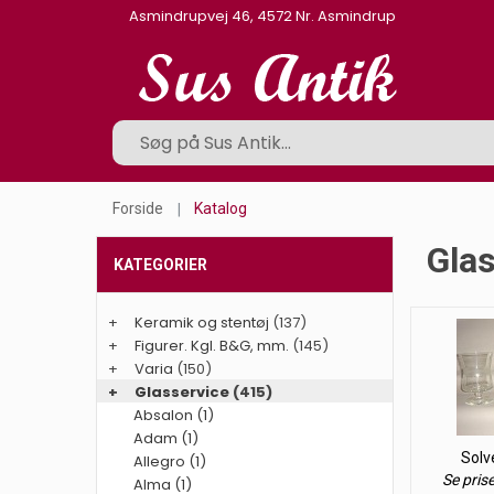
Asmindrupvej 46, 4572 Nr. Asmindrup
Forside
Katalog
Glas
KATEGORIER
+
Keramik og stentøj
(137)
+
Figurer. Kgl. B&G, mm.
(145)
+
Varia
(150)
+
Glasservice
(415)
Absalon (1)
Adam (1)
Solv
Allegro (1)
Se pris
Alma (1)